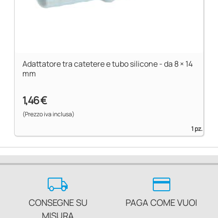
Adattatore tra catetere e tubo silicone - da 8 × 14
mm
1,46 €
(Prezzo iva inclusa)
1 pz.
local_shipping
credit_card
CONSEGNE SU
PAGA COME VUOI
MISURA