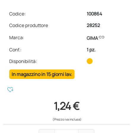
Codice:
100864
Codice produttore
28252
link
Marca:
GIMA
Conf.
:
1 pz.
Disponibilità:
In magazzino in 15 giorni lav.
heart_plus
1,24 €
(Prezzo iva inclusa)