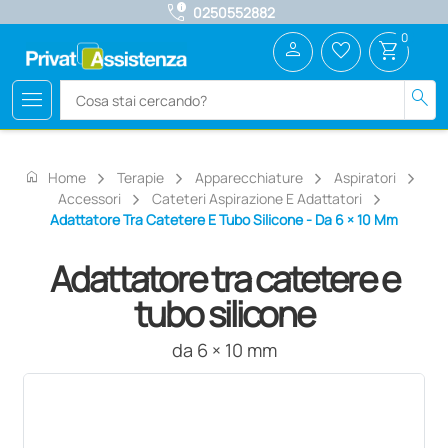
call_quality
0250552882
0
person
favorite_border
shopping_cart
menu
search
home
Home
Terapie
Apparecchiature
Aspiratori
Accessori
Cateteri Aspirazione E Adattatori
Adattatore Tra Catetere E Tubo Silicone - Da 6 × 10 Mm
Adattatore tra catetere e
tubo silicone
da 6 × 10 mm