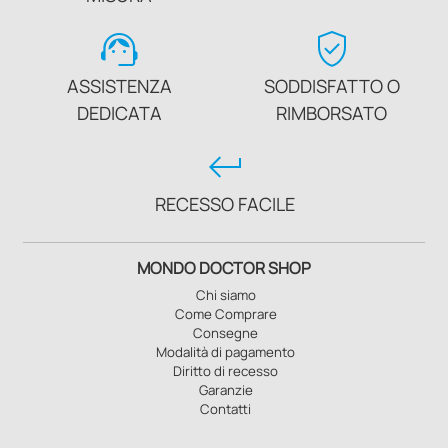
support_agent
verified_user
ASSISTENZA
SODDISFATTO O
DEDICATA
RIMBORSATO
keyboard_return
RECESSO FACILE
MONDO DOCTOR SHOP
Chi siamo
Come Comprare
Consegne
Modalità di pagamento
Diritto di recesso
Garanzie
Contatti