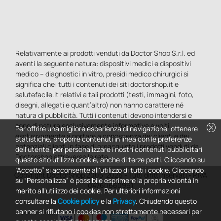
Relativamente ai prodotti venduti da Doctor Shop S.r.l. ed
aventi la seguente natura: dispositivi medici e dispositivi
medico – diagnostici in vitro, presidi medico chirurgici si
significa che: tutti i contenuti dei siti doctorshop.it e
salutefacile.it relativi a tali prodotti (testi, immagini, foto,
disegni, allegati e quant’altro) non hanno carattere né
natura di pubblicità. Tutti i contenuti devono intendersi e
sono di natura esclusivamente informativa e volti
cancel
Per offrire una migliore esperienza di navigazione, ottenere
esclusivamente a portare a conoscenza dei clienti e dei
statistiche, proporre contenuti in linea con le preferenze
potenziali clienti in fase di preacquisto i prodotti venduti da
dell'utente, per personalizzare i nostri contenuti pubblicitari
Doctorshop attraverso la rete.
questo sito utilizza cookie, anche di terze parti. Cliccando su
“Accetto” si acconsente all'utilizzo di tutti i cookie. Cliccando
Copyright DoctorShop 2005-2026 - Tutti diritti riservati - P.IVA
su “Personalizza” è possibile esprimere la propria volontà in
04760660961
merito all'utilizzo dei cookie. Per ulteriori informazioni
consultare la
Cookie policy
e la
Privacy
. Chiudendo questo
banner si rifiutano i cookies non strettamente necessari per