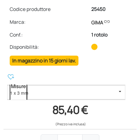
Codice produttore
25450
link
Marca:
GIMA
Conf.
:
1 rotolo
Disponibilità:
In magazzino in 15 giorni lav.
heart_plus
Misure
85,40 €
(Prezzo iva inclusa)