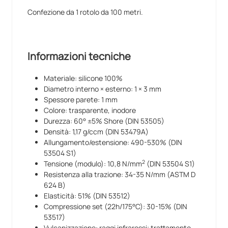
Confezione da 1 rotolo da 100 metri.
Informazioni tecniche
Materiale: silicone 100%
Diametro interno × esterno: 1 × 3 mm
Spessore parete: 1 mm
Colore: trasparente, inodore
Durezza: 60° ±5% Shore (DIN 53505)
Densità: 1,17 g/ccm (DIN 53479A)
Allungamento/estensione: 490-530% (DIN
53504 S1)
2
Tensione (modulo): 10,8 N/mm
(DIN 53504 S1)
Resistenza alla trazione: 34-35 N/mm (ASTM D
624 B)
Elasticità: 51% (DIN 53512)
Compressione set (22h/175°C): 30-15% (DIN
53517)
Vulcanizzazione: raggi infrarossi; trattamento