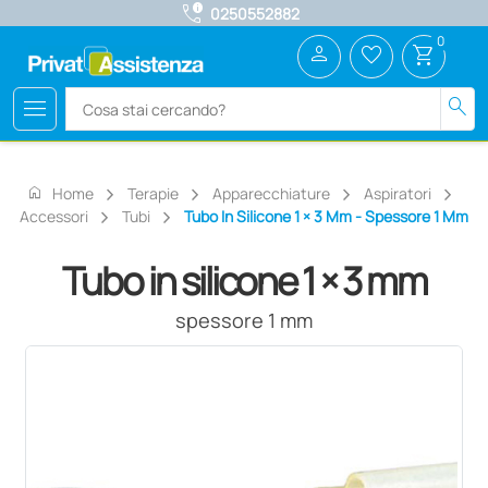
call_quality
0250552882
0
person
favorite_border
shopping_cart
menu
search
home
Home
Terapie
Apparecchiature
Aspiratori
Accessori
Tubi
Tubo In Silicone 1 × 3 Mm - Spessore 1 Mm
Tubo in silicone 1 × 3 mm
spessore 1 mm