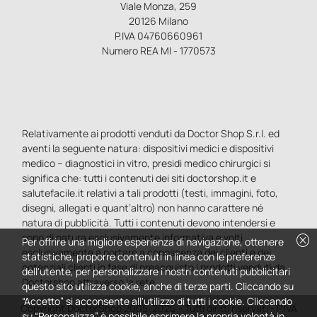
Viale Monza, 259
20126 Milano
P.IVA 04760660961
Numero REA MI - 1770573
Relativamente ai prodotti venduti da Doctor Shop S.r.l. ed
aventi la seguente natura: dispositivi medici e dispositivi
medico – diagnostici in vitro, presidi medico chirurgici si
significa che: tutti i contenuti dei siti doctorshop.it e
salutefacile.it relativi a tali prodotti (testi, immagini, foto,
disegni, allegati e quant’altro) non hanno carattere né
natura di pubblicità. Tutti i contenuti devono intendersi e
cancel
sono di natura esclusivamente informativa e volti
Per offrire una migliore esperienza di navigazione, ottenere
esclusivamente a portare a conoscenza dei clienti e dei
statistiche, proporre contenuti in linea con le preferenze
potenziali clienti in fase di preacquisto i prodotti venduti da
dell'utente, per personalizzare i nostri contenuti pubblicitari
Doctorshop attraverso la rete.
questo sito utilizza cookie, anche di terze parti. Cliccando su
“Accetto” si acconsente all'utilizzo di tutti i cookie. Cliccando
Copyright DoctorShop 2005-2026 - Tutti diritti riservati - P.IVA
su “Personalizza” è possibile esprimere la propria volontà in