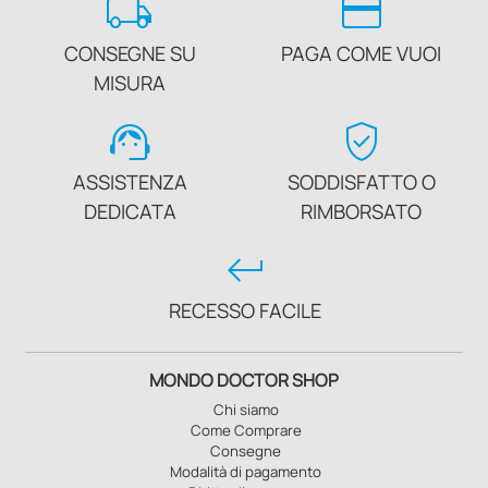
local_shipping
credit_card
CONSEGNE SU
PAGA COME VUOI
MISURA
support_agent
verified_user
ASSISTENZA
SODDISFATTO O
DEDICATA
RIMBORSATO
keyboard_return
RECESSO FACILE
MONDO DOCTOR SHOP
Chi siamo
Come Comprare
Consegne
Modalità di pagamento