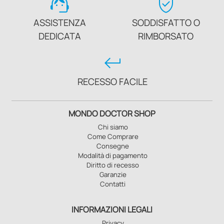
support_agent
verified_user
ASSISTENZA
SODDISFATTO O
DEDICATA
RIMBORSATO
keyboard_return
RECESSO FACILE
MONDO DOCTOR SHOP
Chi siamo
Come Comprare
Consegne
Modalità di pagamento
Diritto di recesso
Garanzie
Contatti
INFORMAZIONI LEGALI
Privacy