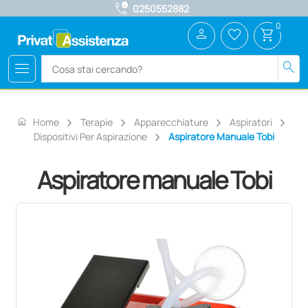
call_quality
0250552882
0
person
favorite_border
shopping_cart
menu
search
home
Home
Terapie
Apparecchiature
Aspiratori
Dispositivi Per Aspirazione
Aspiratore Manuale Tobi
Aspiratore manuale Tobi