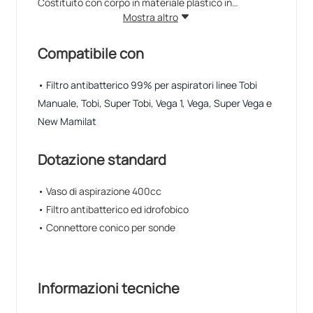
Costituito con corpo in materiale plastico in
conformità alle normative di sicurezza europee,
Mostra altro
l'apparecchio viene fornito con vaso in policarbonato
da 400ml e con valvola di troppo pieno. Sterilizzabile
Compatibile con
a 120°
E' presente anche un vuotometro di segnalazione
• Filtro antibatterico 99% per aspiratori linee Tobi
incorporato nella carcassa dell'apparecchio.
Manuale, Tobi, Super Tobi, Vega 1, Vega, Super Vega e
Portatile, compatto e robusto Tobi è sempre pronto
New Mamilat
all’uso, non necessita di lubrificanti o sostituzioni di
batteria.
Dotazione standard
Dotato di vaso autoclavabile in policarbonato, di
• Vaso di aspirazione 400cc
capacità 400 ml., con valvola di sicurezza troppo
pieno.
• Filtro antibatterico ed idrofobico
Produzione italiana
• Connettore conico per sonde
Informazioni tecniche