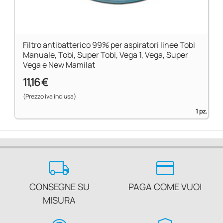
Filtro antibatterico 99% per aspiratori linee Tobi
Manuale, Tobi, Super Tobi, Vega 1, Vega, Super
Vega e New Mamilat
11,16 €
(Prezzo iva inclusa)
1 pz.
local_shipping
credit_card
CONSEGNE SU
PAGA COME VUOI
MISURA