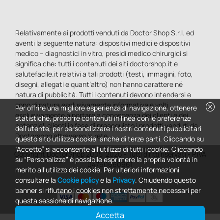
Relativamente ai prodotti venduti da Doctor Shop S.r.l. ed
aventi la seguente natura: dispositivi medici e dispositivi
medico – diagnostici in vitro, presidi medico chirurgici si
significa che: tutti i contenuti dei siti doctorshop.it e
salutefacile.it relativi a tali prodotti (testi, immagini, foto,
disegni, allegati e quant’altro) non hanno carattere né
natura di pubblicità. Tutti i contenuti devono intendersi e
sono di natura esclusivamente informativa e volti
cancel
Per offrire una migliore esperienza di navigazione, ottenere
esclusivamente a portare a conoscenza dei clienti e dei
statistiche, proporre contenuti in linea con le preferenze
potenziali clienti in fase di preacquisto i prodotti venduti da
dell'utente, per personalizzare i nostri contenuti pubblicitari
Doctorshop attraverso la rete.
questo sito utilizza cookie, anche di terze parti. Cliccando su
“Accetto” si acconsente all'utilizzo di tutti i cookie. Cliccando
Copyright DoctorShop 2005-2026 - Tutti diritti riservati - P.IVA
su “Personalizza” è possibile esprimere la propria volontà in
04760660961
merito all'utilizzo dei cookie. Per ulteriori informazioni
consultare la
Cookie policy
e la
Privacy
. Chiudendo questo
banner si rifiutano i cookies non strettamente necessari per
questa sessione di navigazione.
Accetta