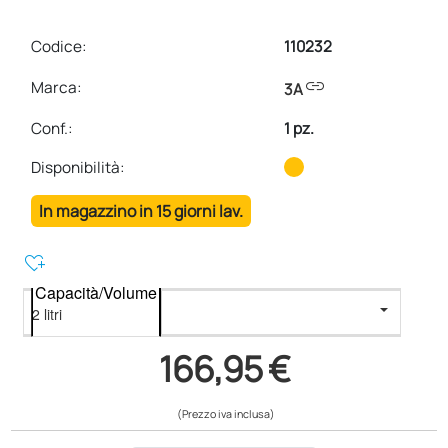
Codice:
110232
link
Marca:
3A
Conf.
:
1 pz.
Disponibilità:
In magazzino in 15 giorni lav.
heart_plus
Capacità/Volume
166,95 €
(Prezzo iva inclusa)