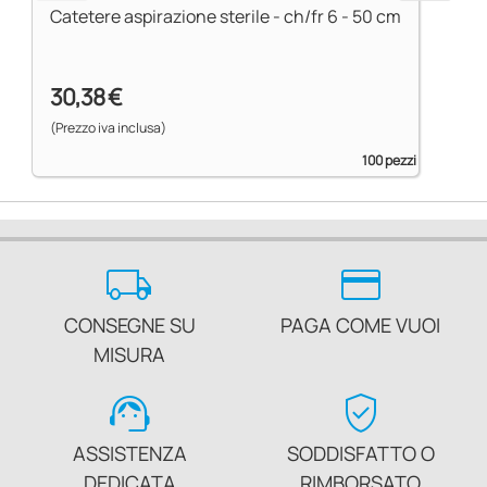
Catetere aspirazione sterile - ch/fr 6 - 50 cm
30,38 €
(Prezzo iva inclusa)
100 pezzi
local_shipping
credit_card
CONSEGNE SU
PAGA COME VUOI
MISURA
support_agent
verified_user
ASSISTENZA
SODDISFATTO O
DEDICATA
RIMBORSATO