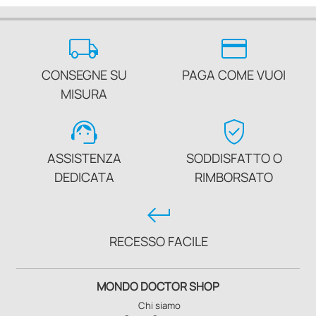
local_shipping
credit_card
CONSEGNE SU
PAGA COME VUOI
MISURA
support_agent
verified_user
ASSISTENZA
SODDISFATTO O
DEDICATA
RIMBORSATO
keyboard_return
RECESSO FACILE
MONDO DOCTOR SHOP
Chi siamo