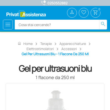
call_quality
0250552882
0
person
favorite_border
shopping_cart
menu
search
home
Home
Terapie
Apparecchiature
Elettrostimolatori
Accessori
Gel Per Ultrasuoni Blu - 1 Flacone Da 250 Ml
Gel per ultrasuoni blu
1 flacone da 250 ml