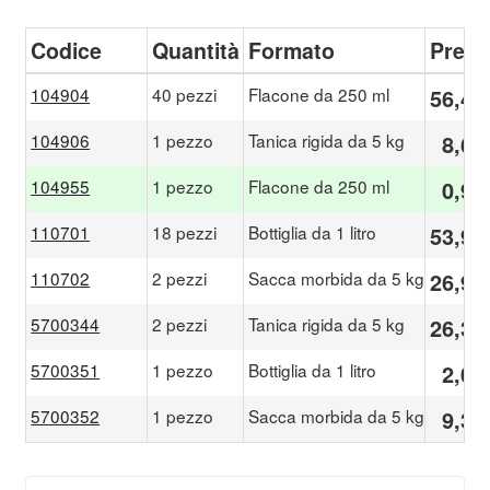
Codice
Quantità
Formato
Prezz
104904
40 pezzi
Flacone da 250 ml
56,49
104906
1 pezzo
Tanica rigida da 5 kg
8,60
104955
1 pezzo
Flacone da 250 ml
0,95
110701
18 pezzi
Bottiglia da 1 litro
53,92
110702
2 pezzi
Sacca morbida da 5 kg
26,96
5700344
2 pezzi
Tanica rigida da 5 kg
26,35
5700351
1 pezzo
Bottiglia da 1 litro
2,06
5700352
1 pezzo
Sacca morbida da 5 kg
9,30