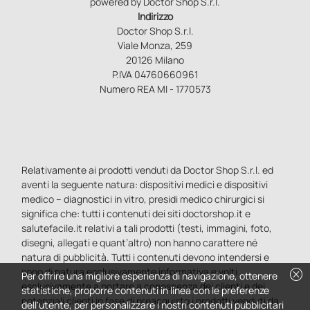
powered by Doctor Shop S.r.l.
Indirizzo
Doctor Shop S.r.l.
Viale Monza, 259
20126 Milano
P.IVA 04760660961
Numero REA MI - 1770573
Relativamente ai prodotti venduti da Doctor Shop S.r.l. ed
aventi la seguente natura: dispositivi medici e dispositivi
medico – diagnostici in vitro, presidi medico chirurgici si
significa che: tutti i contenuti dei siti doctorshop.it e
salutefacile.it relativi a tali prodotti (testi, immagini, foto,
disegni, allegati e quant’altro) non hanno carattere né
natura di pubblicità. Tutti i contenuti devono intendersi e
sono di natura esclusivamente informativa e volti
cancel
Per offrire una migliore esperienza di navigazione, ottenere
esclusivamente a portare a conoscenza dei clienti e dei
statistiche, proporre contenuti in linea con le preferenze
potenziali clienti in fase di preacquisto i prodotti venduti da
dell'utente, per personalizzare i nostri contenuti pubblicitari