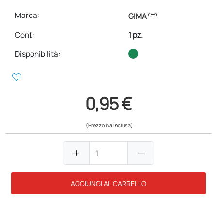
link
Marca:
GIMA
Conf.
:
1 pz.
Disponibilità:
heart_plus
0,95 €
(Prezzo iva inclusa)
add
remove
AGGIUNGI AL CARRELLO