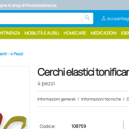
apre lo shop di PrivatAssistenza
search
person
Accedi/Regi
ONTINENZA
MOBILITÀ E AUSILI
HOMECARE
MEDICAZIONI
IGIE
anti - 4 Pezzi
Cerchi elastici tonifica
4 pezzi
Informazioni generali
|
Informazioni tecniche
|
D
Codice:
108759