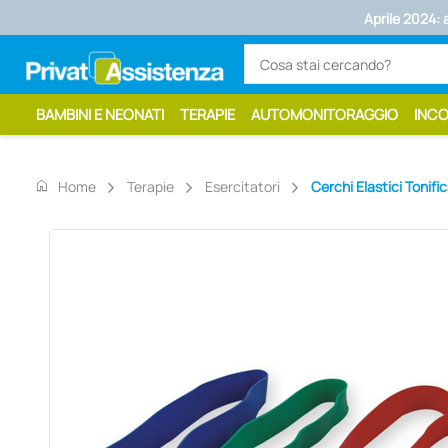
Aprile 2024: 
BAMBINI E NEONATI
TERAPIE
AUTOMONITORAGGIO
INC
home
Home
Terapie
Esercitatori
Cerchi Elastici Tonific