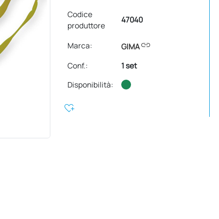
Codice
47040
produttore
link
Marca:
GIMA
Conf.
:
1 set
Disponibilità:
heart_plus