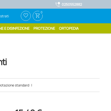
call_quality
0250552882
0
favorite_border
shopping_cart
strati
NE E DISINFEZIONE
PROTEZIONE
ORTOPEDIA
nti
otazione standard
|