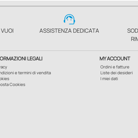
support_agent
 VUOI
ASSISTENZA DEDICATA
SOD
RI
FORMAZIONI LEGALI
MY ACCOUNT
vacy
Ordini e fatture
dizioni e termini di vendita
Liste dei desideri
okies
I miei dati
osta Cookies