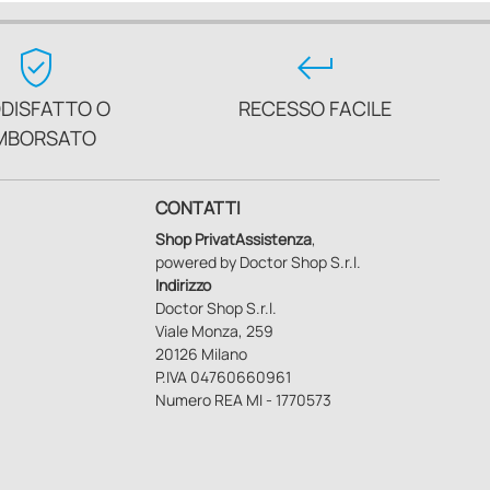
verified_user
keyboard_return
DISFATTO O
RECESSO FACILE
MBORSATO
CONTATTI
Shop PrivatAssistenza
,
powered by Doctor Shop S.r.l.
Indirizzo
Doctor Shop S.r.l.
Viale Monza, 259
20126 Milano
P.IVA 04760660961
Numero REA MI - 1770573