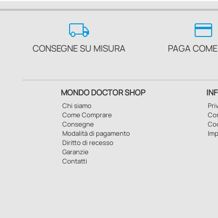
local_shipping
credit_card
CONSEGNE SU MISURA
PAGA COME
MONDO DOCTOR SHOP
IN
Chi siamo
Pri
Come Comprare
Con
Consegne
Co
Modalità di pagamento
Imp
Diritto di recesso
Garanzie
Contatti