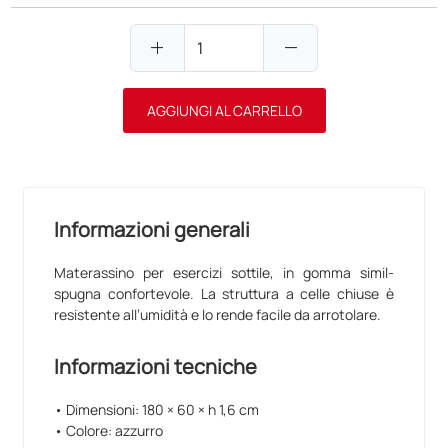
add
remove
AGGIUNGI AL CARRELLO
Informazioni generali
Materassino per esercizi sottile, in gomma simil-
spugna confortevole. La struttura a celle chiuse è
resistente all’umidità e lo rende facile da arrotolare.
Informazioni tecniche
• Dimensioni: 180 × 60 × h 1,6 cm
• Colore: azzurro