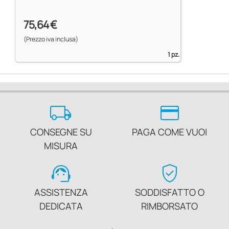
75,64 €
(Prezzo iva inclusa)
1 pz.
local_shipping
credit_card
CONSEGNE SU
PAGA COME VUOI
MISURA
support_agent
verified_user
ASSISTENZA
SODDISFATTO O
DEDICATA
RIMBORSATO