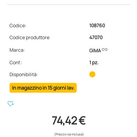
Codice:
108760
Codice produttore
47070
link
Marca:
GIMA
Conf.
:
1 pz.
Disponibilità:
In magazzino in 15 giorni lav.
heart_plus
74,42 €
(Prezzo iva inclusa)