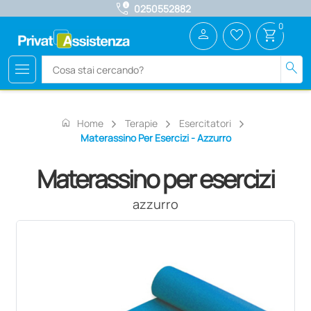
call_quality
0250552882
0
person
favorite_border
shopping_cart
menu
search
home
Home
Terapie
Esercitatori
Materassino Per Esercizi - Azzurro
Materassino per esercizi
azzurro