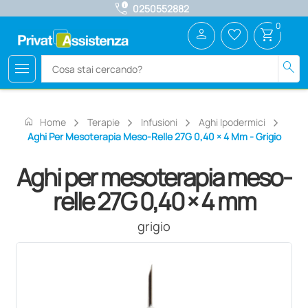
call_quality
0250552882
0
person
favorite_border
shopping_cart
menu
search
home
Home
Terapie
Infusioni
Aghi Ipodermici
Aghi Per Mesoterapia Meso-Relle 27G 0,40 × 4 Mm - Grigio
Aghi per mesoterapia meso-
relle 27G 0,40 × 4 mm
grigio