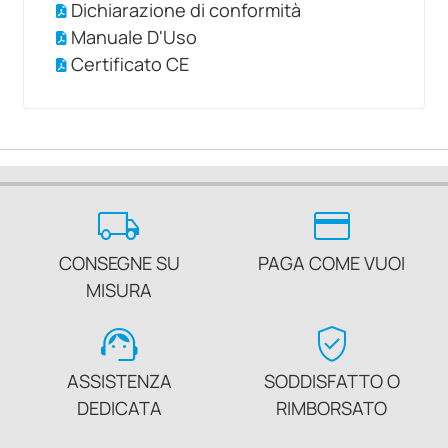
Dichiarazione di conformità
Manuale D'Uso
Certificato CE
local_shipping
credit_card
CONSEGNE SU
PAGA COME VUOI
MISURA
support_agent
verified_user
ASSISTENZA
SODDISFATTO O
DEDICATA
RIMBORSATO