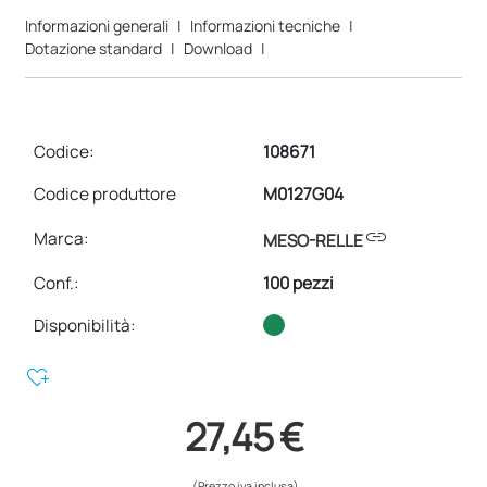
Informazioni generali
|
Informazioni tecniche
|
Dotazione standard
|
Download
|
Codice:
108671
Codice produttore
M0127G04
link
Marca:
MESO-RELLE
Conf.
:
100 pezzi
Disponibilità:
heart_plus
27,45 €
(Prezzo iva inclusa)