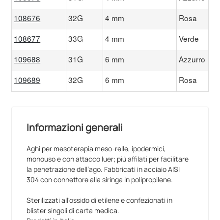
108676
32G
4 mm
Rosa
0
108677
33G
4 mm
Verde
0
109688
31G
6 mm
Azzurro
0
109689
32G
6 mm
Rosa
0
Informazioni generali
Aghi per mesoterapia meso-relle, ipodermici,
monouso e con attacco luer; più affilati per facilitare
la penetrazione dell’ago. Fabbricati in acciaio AISI
304 con connettore alla siringa in polipropilene.
Sterilizzati all'ossido di etilene e confezionati in
blister singoli di carta medica.