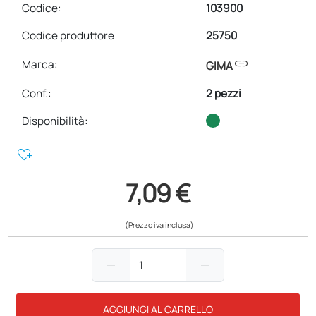
Codice:
103900
Codice produttore
25750
link
Marca:
GIMA
Conf.
:
2 pezzi
Disponibilità:
heart_plus
7,09 €
(Prezzo iva inclusa)
add
remove
AGGIUNGI AL CARRELLO