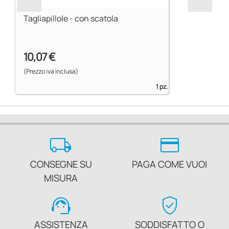
Tagliapillole - con scatola
10,07 €
(Prezzo iva inclusa)
1 pz.
local_shipping
credit_card
CONSEGNE SU
PAGA COME VUOI
MISURA
support_agent
verified_user
ASSISTENZA
SODDISFATTO O