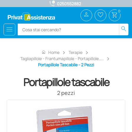
call_quality
0250552882
0
person
favorite_border
shopping_cart
menu
search
home
Home
Terapie
Tagliapillole - Frantumapillole - Portapillole…..
Portapillole Tascabile - 2 Pezzi
Portapillole tascabile
2 pezzi