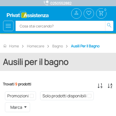
call_quality
0250552882
0
person
favorite_border
shopping_cart
menu
search
home
Home
Homecare
Bagno
Ausili Per Il Bagno
Ausili per il bagno
Trovati
9
prodotti
Promozioni
Solo prodotti disponibili
Marca