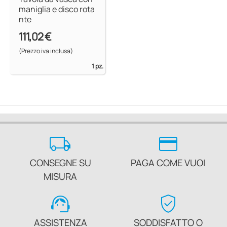
maniglia e disco rota
nte
111,02 €
(Prezzo iva inclusa)
1 pz.
local_shipping
credit_card
CONSEGNE SU
PAGA COME VUOI
MISURA
support_agent
verified_user
ASSISTENZA
SODDISFATTO O