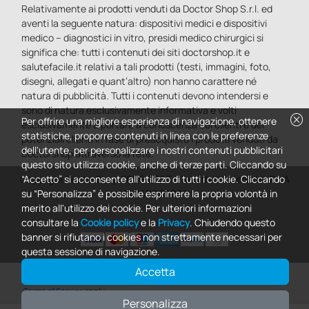
Relativamente ai prodotti venduti da Doctor Shop S.r.l. ed
aventi la seguente natura: dispositivi medici e dispositivi
medico – diagnostici in vitro, presidi medico chirurgici si
significa che: tutti i contenuti dei siti doctorshop.it e
salutefacile.it relativi a tali prodotti (testi, immagini, foto,
disegni, allegati e quant’altro) non hanno carattere né
natura di pubblicità. Tutti i contenuti devono intendersi e
sono di natura esclusivamente informativa e volti
cancel
Per offrire una migliore esperienza di navigazione, ottenere
esclusivamente a portare a conoscenza dei clienti e dei
statistiche, proporre contenuti in linea con le preferenze
potenziali clienti in fase di preacquisto i prodotti venduti da
dell'utente, per personalizzare i nostri contenuti pubblicitari
Doctorshop attraverso la rete.
questo sito utilizza cookie, anche di terze parti. Cliccando su
Copyright DoctorShop 2005-2026 - Tutti diritti riservati - P.IVA
“Accetto” si acconsente all'utilizzo di tutti i cookie. Cliccando
04760660961
su “Personalizza” è possibile esprimere la propria volontà in
merito all'utilizzo dei cookie. Per ulteriori informazioni
consultare la
Cookie policy
e la
Privacy
. Chiudendo questo
banner si rifiutano i cookies non strettamente necessari per
questa sessione di navigazione.
Accetta
0
This site is protected by reCAPTCHA and the Google
Privacy Policy
and
Terms of Service
apply.
Personalizza