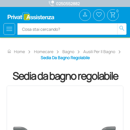
call_quality
0250552882
0
person
favorite_border
shopping_cart
menu
search
home
Home
Homecare
Bagno
Ausili Per Il Bagno
Sedia Da Bagno Regolabile
Sedia da bagno regolabile