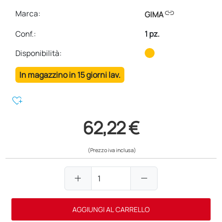
link
Marca:
GIMA
Conf.
:
1 pz.
Disponibilità:
In magazzino in 15 giorni lav.
heart_plus
62,22 €
(Prezzo iva inclusa)
add
remove
AGGIUNGI AL CARRELLO