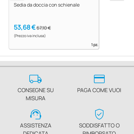
Sedia da doccia con schienale
53,68 €
67,10 €
(Prezzo iva inclusa)
1 pz.
local_shipping
credit_card
CONSEGNE SU
PAGA COME VUOI
MISURA
support_agent
verified_user
ASSISTENZA
SODDISFATTO O
DEDICATA
RIMBORSATO