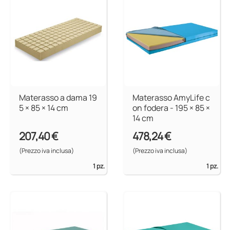
Materasso a dama 19
Materasso AmyLife c
5 × 85 × 14 cm
on fodera - 195 × 85 ×
14 cm
207,40 €
478,24 €
(Prezzo iva inclusa)
(Prezzo iva inclusa)
1 pz.
1 pz.