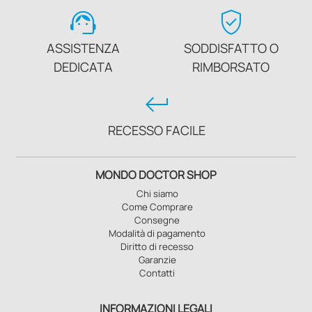
support_agent
verified_user
ASSISTENZA
SODDISFATTO O
DEDICATA
RIMBORSATO
keyboard_return
RECESSO FACILE
MONDO DOCTOR SHOP
Chi siamo
Come Comprare
Consegne
Modalità di pagamento
Diritto di recesso
Garanzie
Contatti
INFORMAZIONI LEGALI