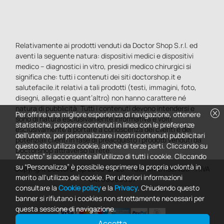
Relativamente ai prodotti venduti da Doctor Shop S.r.l. ed
aventi la seguente natura: dispositivi medici e dispositivi
medico – diagnostici in vitro, presidi medico chirurgici si
significa che: tutti i contenuti dei siti doctorshop.it e
salutefacile.it relativi a tali prodotti (testi, immagini, foto,
disegni, allegati e quant’altro) non hanno carattere né
natura di pubblicità. Tutti i contenuti devono intendersi e
cancel
Per offrire una migliore esperienza di navigazione, ottenere
sono di natura esclusivamente informativa e volti
statistiche, proporre contenuti in linea con le preferenze
esclusivamente a portare a conoscenza dei clienti e dei
dell'utente, per personalizzare i nostri contenuti pubblicitari
potenziali clienti in fase di preacquisto i prodotti venduti da
questo sito utilizza cookie, anche di terze parti. Cliccando su
Doctorshop attraverso la rete.
“Accetto” si acconsente all'utilizzo di tutti i cookie. Cliccando
su “Personalizza” è possibile esprimere la propria volontà in
Copyright DoctorShop 2005-2026 - Tutti diritti riservati - P.IVA
merito all'utilizzo dei cookie. Per ulteriori informazioni
04760660961
consultare la
Cookie policy
e la
Privacy
. Chiudendo questo
banner si rifiutano i cookies non strettamente necessari per
questa sessione di navigazione.
Accetta