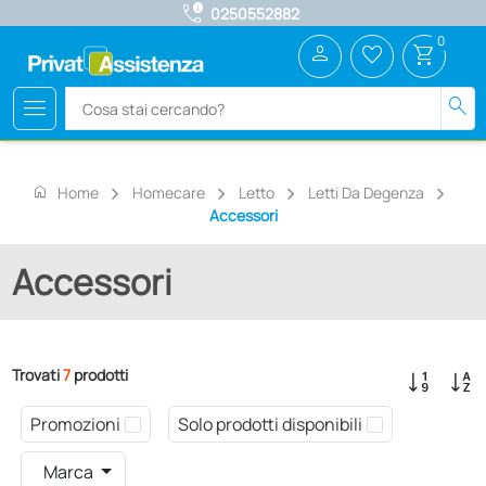
call_quality
0250552882
0
person
favorite_border
shopping_cart
menu
search
home
Home
Homecare
Letto
Letti Da Degenza
Accessori
Accessori
Trovati
7
prodotti
Promozioni
Solo prodotti disponibili
Marca