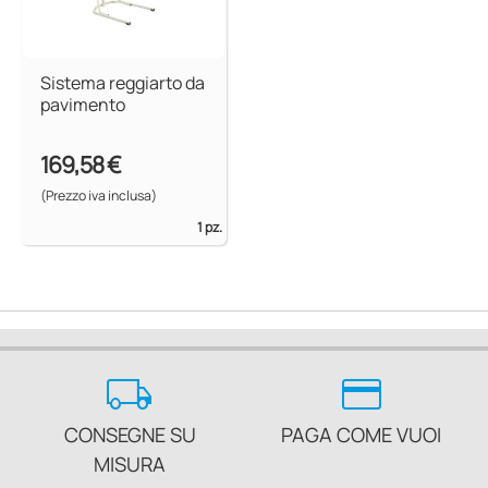
Sistema reggiarto da
pavimento
169,58 €
(Prezzo iva inclusa)
1 pz.
local_shipping
credit_card
CONSEGNE SU
PAGA COME VUOI
MISURA