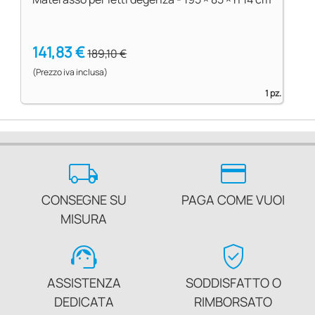
141,83 €
189,10 €
(Prezzo iva inclusa)
1 pz.
local_shipping
credit_card
CONSEGNE SU
PAGA COME VUOI
MISURA
support_agent
verified_user
ASSISTENZA
SODDISFATTO O
DEDICATA
RIMBORSATO