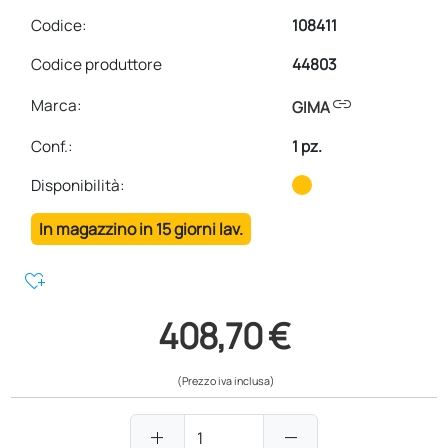
Codice:
108411
Codice produttore
44803
link
Marca:
GIMA
Conf.
:
1 pz.
Disponibilità:
In magazzino in 15 giorni lav.
heart_plus
408,70 €
(Prezzo iva inclusa)
add
remove