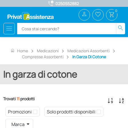
call_quality
0250552882
0
person
favorite_border
shopping_cart
menu
search
home
Home
Medicazioni
Medicazioni Assorbenti
Compresse Assorbenti
In Garza Di Cotone
In garza di cotone
Trovati
11
prodotti
Promozioni
Solo prodotti disponibili
Marca