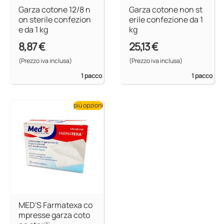
Garza cotone 12/8 n
Garza cotone non st
on sterile confezion
erile confezione da 1
e da 1 kg
kg
8,87 €
25,13 €
(Prezzo iva inclusa)
(Prezzo iva inclusa)
1 pacco
1 pacco
più opzioni
MED'S Farmatexa co
mpresse garza coto