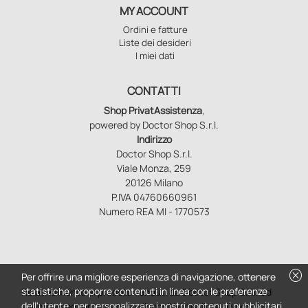
MY ACCOUNT
Ordini e fatture
Liste dei desideri
I miei dati
CONTATTI
Shop PrivatAssistenza
,
powered by Doctor Shop S.r.l.
Indirizzo
Doctor Shop S.r.l.
Viale Monza, 259
20126 Milano
P.IVA 04760660961
Numero REA MI - 1770573
cancel
Per offrire una migliore esperienza di navigazione, ottenere
statistiche, proporre contenuti in linea con le preferenze
Relativamente ai prodotti venduti da Doctor Shop S.r.l. ed
dell'utente, per personalizzare i nostri contenuti pubblicitari
aventi la seguente natura: dispositivi medici e dispositivi