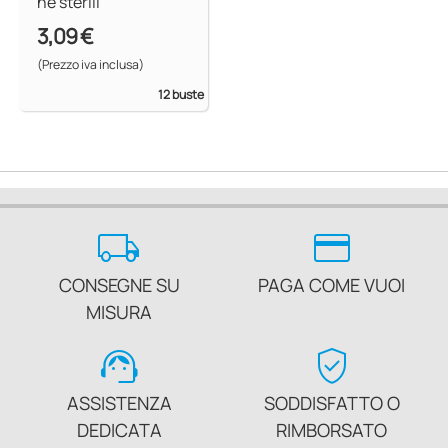
ne sterili
3,09 €
(Prezzo iva inclusa)
12 buste
local_shipping
credit_card
CONSEGNE SU
PAGA COME VUOI
MISURA
support_agent
verified_user
ASSISTENZA
SODDISFATTO O
DEDICATA
RIMBORSATO