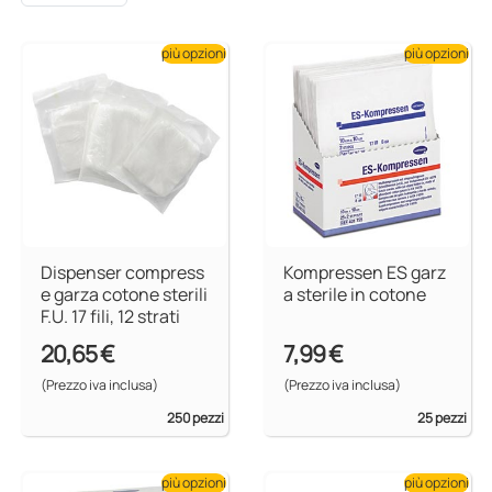
più opzioni
più opzioni
Dispenser compress
Kompressen ES garz
e garza cotone sterili
a sterile in cotone
F.U. 17 fili, 12 strati
20,65 €
7,99 €
(Prezzo iva inclusa)
(Prezzo iva inclusa)
250 pezzi
25 pezzi
più opzioni
più opzioni