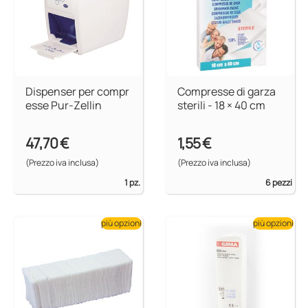
Dispenser per compr
Compresse di garza
esse Pur-Zellin
sterili - 18 × 40 cm
47,70 €
1,55 €
(Prezzo iva inclusa)
(Prezzo iva inclusa)
1 pz.
6 pezzi
più opzioni
più opzioni