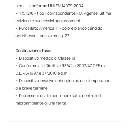
s.m.i. – conforme UNI EN 14079:2004
• Tit. 12/8 - tipo 1 corrispondente F.U. vigente, ultima
edizione e successivi aggiornamenti.
• Puro Filato America 1° - colore bianco candido
antiriflesso - peso a mq. g. 27
Destinazione d'uso
:
• Dispositivo medico di Classe IIa
• Conforme alle Direttive 93/42 e 2007/47 CEE e ai
D.L. 46/1997 e 37/2010 e s.m.i.
• Dispositivo invasivo chirurgico ad uso temporaneo
o a breve termine.
• Può essere usato per tenere sotto controllo il
microambiente di una ferita.