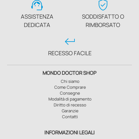
support_agent
verified_user
ASSISTENZA
SODDISFATTO O
DEDICATA
RIMBORSATO
keyboard_return
RECESSO FACILE
MONDO DOCTOR SHOP
Chi siamo
Come Comprare
Consegne
Modalità di pagamento
Diritto di recesso
Garanzie
Contatti
INFORMAZIONI LEGALI