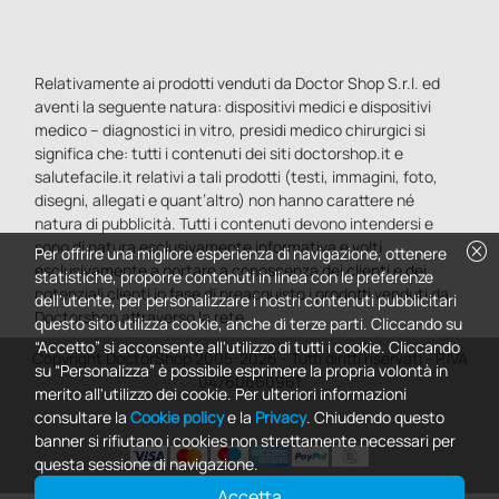
Relativamente ai prodotti venduti da Doctor Shop S.r.l. ed
aventi la seguente natura: dispositivi medici e dispositivi
medico – diagnostici in vitro, presidi medico chirurgici si
significa che: tutti i contenuti dei siti doctorshop.it e
salutefacile.it relativi a tali prodotti (testi, immagini, foto,
disegni, allegati e quant’altro) non hanno carattere né
natura di pubblicità. Tutti i contenuti devono intendersi e
cancel
sono di natura esclusivamente informativa e volti
Per offrire una migliore esperienza di navigazione, ottenere
esclusivamente a portare a conoscenza dei clienti e dei
statistiche, proporre contenuti in linea con le preferenze
potenziali clienti in fase di preacquisto i prodotti venduti da
dell'utente, per personalizzare i nostri contenuti pubblicitari
Doctorshop attraverso la rete.
questo sito utilizza cookie, anche di terze parti. Cliccando su
“Accetto” si acconsente all'utilizzo di tutti i cookie. Cliccando
Copyright DoctorShop 2005-2026 - Tutti diritti riservati - P.IVA
su “Personalizza” è possibile esprimere la propria volontà in
04760660961
merito all'utilizzo dei cookie. Per ulteriori informazioni
consultare la
Cookie policy
e la
Privacy
. Chiudendo questo
banner si rifiutano i cookies non strettamente necessari per
questa sessione di navigazione.
Accetta