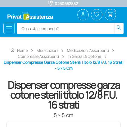
call_quality
0250552882
0
person
favorite_border
shopping_cart
menu
search
home
Home
Medicazioni
Medicazioni Assorbenti
Compresse Assorbenti
In Garza Di Cotone
Dispenser Compresse Garza Cotone Sterili Titolo 12/8 F.U. 16 Strati
- 5 × 5 Cm
Dispenser compresse garza
cotone sterili titolo 12/8 F.U.
16 strati
5 × 5 cm