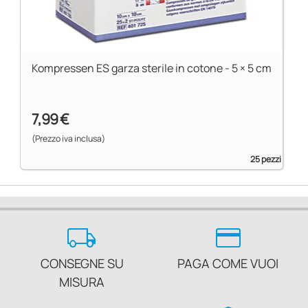
Kompressen ES garza sterile in cotone - 5 × 5 cm
7,99 €
(Prezzo iva inclusa)
25 pezzi
local_shipping
credit_card
CONSEGNE SU
PAGA COME VUOI
MISURA