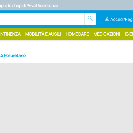
apre lo shop di PrivatAssistenza
search
person
Accedi/Regi
ONTINENZA
MOBILITÀ E AUSILI
HOMECARE
MEDICAZIONI
IGIE
 Di Poliuretano