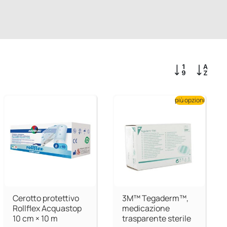
più opzioni
Cerotto protettivo
3M™ Tegaderm™,
Rollflex Acquastop
medicazione
10 cm × 10 m
trasparente sterile