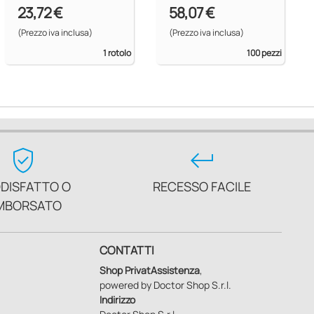
23,72 €
58,07 €
(Prezzo iva inclusa)
(Prezzo iva inclusa)
1 rotolo
100 pezzi
verified_user
keyboard_return
DISFATTO O
RECESSO FACILE
MBORSATO
CONTATTI
Shop PrivatAssistenza
,
powered by Doctor Shop S.r.l.
Indirizzo