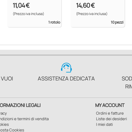
Hydrofilm Roll
sterile
11,04 €
14,60 €
(Prezzo iva inclusa)
(Prezzo iva inclusa)
1 rotolo
10 pezzi
support_agent
 VUOI
ASSISTENZA DEDICATA
SOD
RI
FORMAZIONI LEGALI
MY ACCOUNT
vacy
Ordini e fatture
dizioni e termini di vendita
Liste dei desideri
okies
I miei dati
osta Cookies