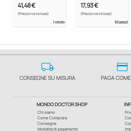
sterile in rotolo
41,48 €
17,93 €
(Prezzo iva inclusa)
(Prezzo iva inclusa)
1 rotolo
50 pezzi
local_shipping
credit_card
CONSEGNE SU MISURA
PAGA COME
MONDO DOCTOR SHOP
IN
Chi siamo
Pri
Come Comprare
Con
Consegne
Co
Modalità di pagamento
Imp