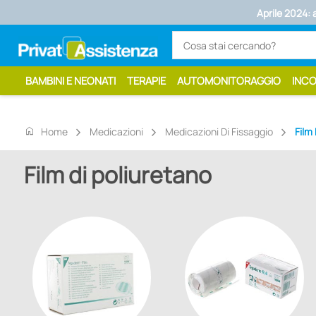
Aprile 2024: 
BAMBINI E NEONATI
TERAPIE
AUTOMONITORAGGIO
INC
home
Home
Medicazioni
Medicazioni Di Fissaggio
Film
Film di poliuretano