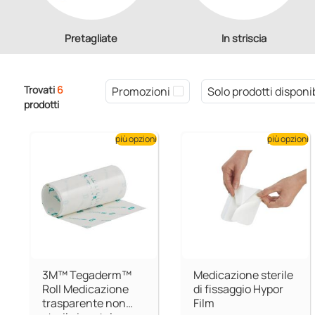
Pretagliate
In striscia
Trovati
6
Promozioni
Solo prodotti disponib
prodotti
più opzioni
più opzioni
3M™ Tegaderm™
Medicazione sterile
Roll Medicazione
di fissaggio Hypor
trasparente non
Film