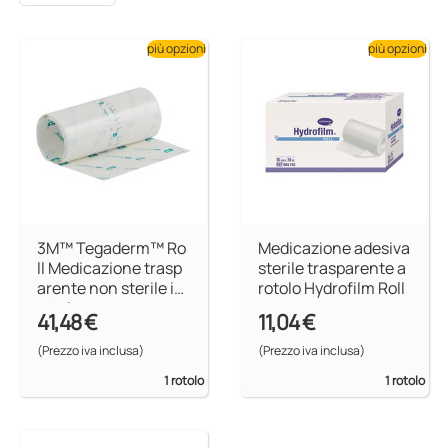
più opzioni
più opzioni
3M™ Tegaderm™ Ro
Medicazione adesiva
ll Medicazione trasp
sterile trasparente a
arente non sterile in
rotolo Hydrofilm Roll
rotolo
41,48 €
11,04 €
(Prezzo iva inclusa)
(Prezzo iva inclusa)
1 rotolo
1 rotolo