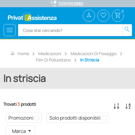
call_quality
0250552882
0
person
favorite_border
shopping_cart
menu
search
home
Home
Medicazioni
Medicazioni Di Fissaggio
Film Di Poliuretano
In Striscia
In striscia
Trovati
3
prodotti
Promozioni
Solo prodotti disponibili
Marca