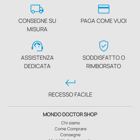
local_shipping
credit_card
CONSEGNE SU
PAGA COME VUOI
MISURA
support_agent
verified_user
ASSISTENZA
SODDISFATTO O
DEDICATA
RIMBORSATO
keyboard_return
RECESSO FACILE
MONDO DOCTOR SHOP
Chi siamo
Come Comprare
Consegne