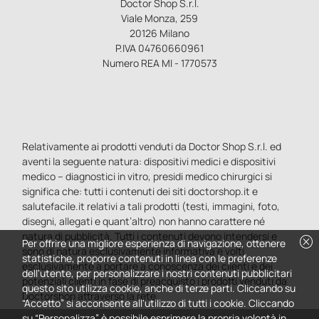
Doctor Shop S.r.l.
Viale Monza, 259
20126 Milano
P.IVA 04760660961
Numero REA MI - 1770573
Relativamente ai prodotti venduti da Doctor Shop S.r.l. ed
aventi la seguente natura: dispositivi medici e dispositivi
medico – diagnostici in vitro, presidi medico chirurgici si
significa che: tutti i contenuti dei siti doctorshop.it e
salutefacile.it relativi a tali prodotti (testi, immagini, foto,
disegni, allegati e quant’altro) non hanno carattere né
natura di pubblicità. Tutti i contenuti devono intendersi e
cancel
Per offrire una migliore esperienza di navigazione, ottenere
sono di natura esclusivamente informativa e volti
statistiche, proporre contenuti in linea con le preferenze
esclusivamente a portare a conoscenza dei clienti e dei
dell'utente, per personalizzare i nostri contenuti pubblicitari
potenziali clienti in fase di preacquisto i prodotti venduti da
questo sito utilizza cookie, anche di terze parti. Cliccando su
Doctorshop attraverso la rete.
“Accetto” si acconsente all'utilizzo di tutti i cookie. Cliccando
su “Personalizza” è possibile esprimere la propria volontà in