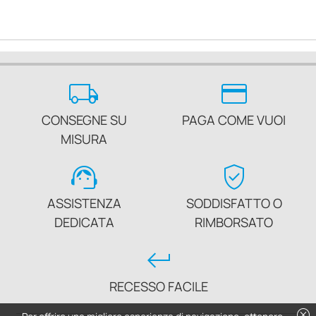
local_shipping
credit_card
CONSEGNE SU
PAGA COME VUOI
MISURA
support_agent
verified_user
ASSISTENZA
SODDISFATTO O
DEDICATA
RIMBORSATO
keyboard_return
RECESSO FACILE
cancel