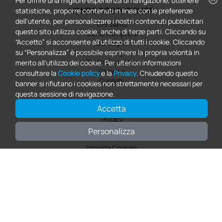
Per offrire una migliore esperienza di navigazione, ottenere
MONDO DOCTOR SHOP
statistiche, proporre contenuti in linea con le preferenze
dell'utente, per personalizzare i nostri contenuti pubblicitari
Chi siamo
questo sito utilizza cookie, anche di terze parti. Cliccando su
Come Comprare
“Accetto” si acconsente all'utilizzo di tutti i cookie. Cliccando
Consegne
su “Personalizza” è possibile esprimere la propria volontà in
Modalità di pagamento
Diritto di recesso
merito all'utilizzo dei cookie. Per ulteriori informazioni
Garanzie
consultare la
Cookie policy
e la
Privacy
. Chiudendo questo
Contatti
banner si rifiutano i cookies non strettamente necessari per
questa sessione di navigazione.
INFORMAZIONI LEGALI
Accetta
Privacy
Condizioni e termini di vendita
Personalizza
Cookies
Imposta Cookies
MY ACCOUNT
Ordini e fatture
Liste dei desideri
I miei dati