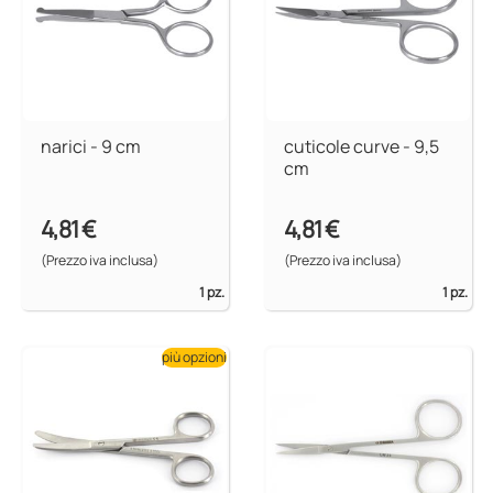
narici - 9 cm
cuticole curve - 9,5
cm
4,81 €
4,81 €
(Prezzo iva inclusa)
(Prezzo iva inclusa)
1 pz.
1 pz.
più opzioni