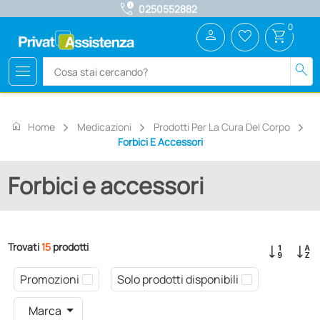
call_quality
0250552882
0
person
favorite_border
shopping_cart
menu
search
home
Home
Medicazioni
Prodotti Per La Cura Del Corpo
Forbici E Accessori
Forbici e accessori
Trovati
15
prodotti
Promozioni
Solo prodotti disponibili
Marca