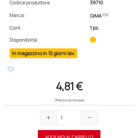
Codice produttore
39710
link
Marca:
GIMA
Conf.
:
1 pz.
Disponibilità:
In magazzino in 15 giorni lav.
heart_plus
4,81 €
(Prezzo iva inclusa)
add
remove
AGGIUNGI AL CARRELLO