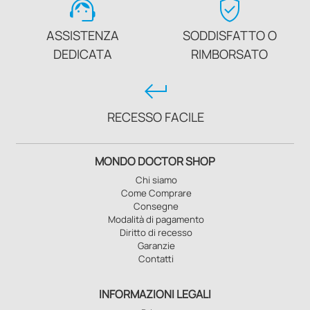
support_agent
verified_user
ASSISTENZA
SODDISFATTO O
DEDICATA
RIMBORSATO
keyboard_return
RECESSO FACILE
MONDO DOCTOR SHOP
Chi siamo
Come Comprare
Consegne
Modalità di pagamento
Diritto di recesso
Garanzie
Contatti
INFORMAZIONI LEGALI