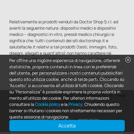
Relativamente ai prodotti venduti da Doctor Shop S.r.l. ed
aventi la seguente natura: dispositivi medici e dispositivi
medico – diagnostici in vitro, presidi medico chirurgici si
significa che: tutti i contenuti dei siti doctorshop.it e
salutefacile.it relativi a tali prodotti (testi, immagini, foto,
disegni, allegati e quant’altro) non hanno carattere né
cancel
natura di pubblicità. Tutti i contenuti devono intendersi e
Per offrire una migliore esperienza di navigazione, ottenere
sono di natura esclusivamente informativa e volti
statistiche, proporre contenuti in linea con le preferenze
esclusivamente a portare a conoscenza dei clienti e dei
dell'utente, per personalizzare i nostri contenuti pubblicitari
potenziali clienti in fase di preacquisto i prodotti venduti da
questo sito utilizza cookie, anche di terze parti. Cliccando su
Doctorshop attraverso la rete.
“Accetto” si acconsente all'utilizzo di tutti i cookie. Cliccando
su “Personalizza” è possibile esprimere la propria volontà in
Copyright DoctorShop 2005-2026 - Tutti diritti riservati - P.IVA
merito all'utilizzo dei cookie. Per ulteriori informazioni
04760660961
consultare la
Cookie policy
e la
Privacy
. Chiudendo questo
banner si rifiutano i cookies non strettamente necessari per
questa sessione di navigazione.
Accetta