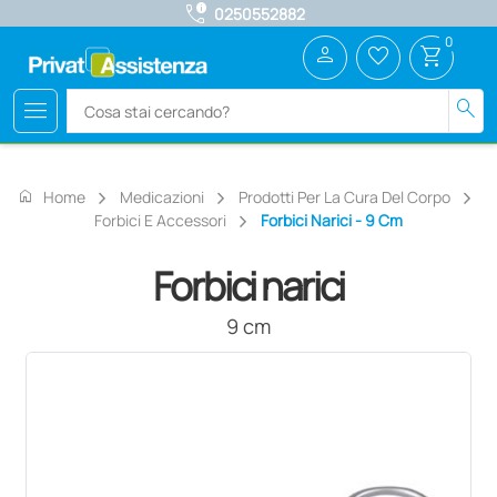
call_quality
0250552882
0
person
favorite_border
shopping_cart
menu
search
home
Home
Medicazioni
Prodotti Per La Cura Del Corpo
Forbici E Accessori
Forbici Narici - 9 Cm
Forbici narici
9 cm