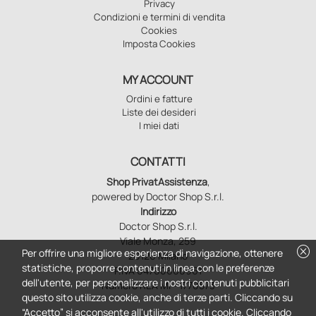
Privacy
Condizioni e termini di vendita
Cookies
Imposta Cookies
MY ACCOUNT
Ordini e fatture
Liste dei desideri
I miei dati
CONTATTI
Shop PrivatAssistenza
,
powered by Doctor Shop S.r.l.
Indirizzo
Doctor Shop S.r.l.
Viale Monza, 259
cancel
Per offrire una migliore esperienza di navigazione, ottenere
20126 Milano
statistiche, proporre contenuti in linea con le preferenze
P.IVA 04760660961
dell'utente, per personalizzare i nostri contenuti pubblicitari
Numero REA MI - 1770573
questo sito utilizza cookie, anche di terze parti. Cliccando su
“Accetto” si acconsente all'utilizzo di tutti i cookie. Cliccando