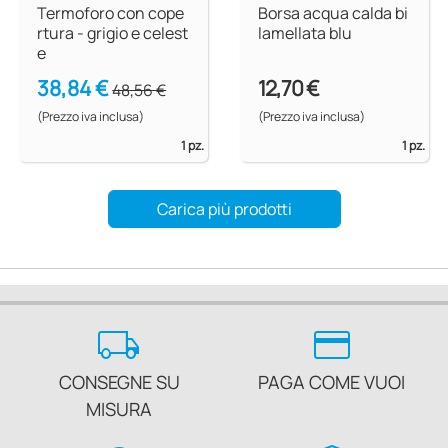
Termoforo con cope
Borsa acqua calda bi
rtura - grigio e celest
lamellata blu
e
38,84 €
12,70 €
48,56 €
(Prezzo iva inclusa)
(Prezzo iva inclusa)
1 pz.
1 pz.
Carica più prodotti
local_shipping
credit_card
CONSEGNE SU
PAGA COME VUOI
MISURA