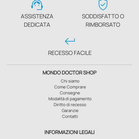
support_agent
verified_user
ASSISTENZA
SODDISFATTO O
DEDICATA
RIMBORSATO
keyboard_return
RECESSO FACILE
MONDO DOCTOR SHOP
Chi siamo
Come Comprare
Consegne
Modalità di pagamento
Diritto di recesso
Garanzie
Contatti
INFORMAZIONI LEGALI