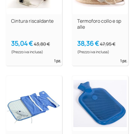
Cintura riscaldante
Termoforo collo e sp
alle
35,04 €
38,36 €
43,80 €
47,95 €
(Prezzo iva inclusa)
(Prezzo iva inclusa)
1 pz.
1 pz.