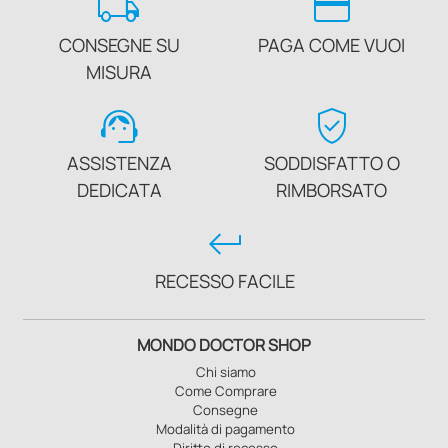
local_shipping
credit_card
CONSEGNE SU
PAGA COME VUOI
MISURA
support_agent
verified_user
ASSISTENZA
SODDISFATTO O
DEDICATA
RIMBORSATO
keyboard_return
RECESSO FACILE
MONDO DOCTOR SHOP
Chi siamo
Come Comprare
Consegne
Modalità di pagamento
Diritto di recesso