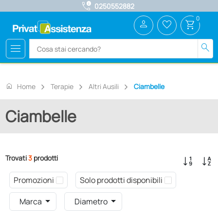
call_quality
0250552882
0
person
favorite_border
shopping_cart
menu
search
home
Home
Terapie
Altri Ausili
Ciambelle
Ciambelle
Trovati
3
prodotti
Promozioni
Solo prodotti disponibili
Marca
Diametro