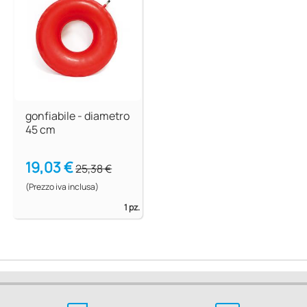
gonfiabile - diametro
45 cm
19,03 €
25,38 €
(Prezzo iva inclusa)
1 pz.