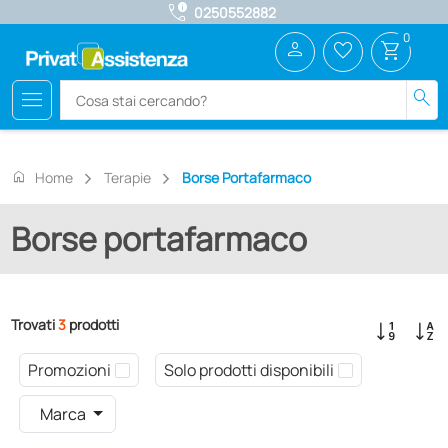
call_quality
0250552882
0
person
favorite_border
shopping_cart
menu
search
home
Home
Terapie
Borse Portafarmaco
Borse portafarmaco
Trovati
3
prodotti
Promozioni
Solo prodotti disponibili
Marca