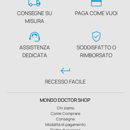
local_shipping
credit_card
CONSEGNE SU
PAGA COME VUOI
MISURA
support_agent
verified_user
ASSISTENZA
SODDISFATTO O
DEDICATA
RIMBORSATO
keyboard_return
RECESSO FACILE
MONDO DOCTOR SHOP
Chi siamo
Come Comprare
Consegne
Modalità di pagamento
Diritto di recesso