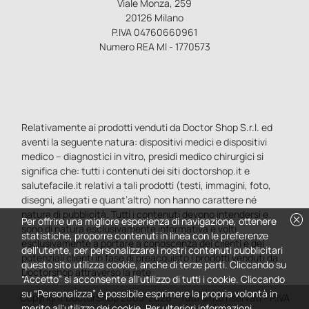
Viale Monza, 259
20126 Milano
P.IVA 04760660961
Numero REA MI - 1770573
Relativamente ai prodotti venduti da Doctor Shop S.r.l. ed
aventi la seguente natura: dispositivi medici e dispositivi
medico – diagnostici in vitro, presidi medico chirurgici si
significa che: tutti i contenuti dei siti doctorshop.it e
salutefacile.it relativi a tali prodotti (testi, immagini, foto,
disegni, allegati e quant’altro) non hanno carattere né
natura di pubblicità. Tutti i contenuti devono intendersi e
cancel
Per offrire una migliore esperienza di navigazione, ottenere
sono di natura esclusivamente informativa e volti
statistiche, proporre contenuti in linea con le preferenze
esclusivamente a portare a conoscenza dei clienti e dei
dell'utente, per personalizzare i nostri contenuti pubblicitari
potenziali clienti in fase di preacquisto i prodotti venduti da
questo sito utilizza cookie, anche di terze parti. Cliccando su
Doctorshop attraverso la rete.
“Accetto” si acconsente all'utilizzo di tutti i cookie. Cliccando
su “Personalizza” è possibile esprimere la propria volontà in
Copyright DoctorShop 2005-2026 - Tutti diritti riservati - P.IVA
merito all'utilizzo dei cookie. Per ulteriori informazioni