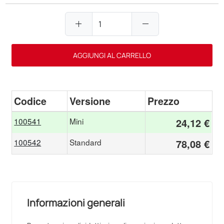
add
remove
AGGIUNGI AL CARRELLO
Codice
Versione
Prezzo
100541
Mini
24,12 €
100542
Standard
78,08 €
Informazioni generali