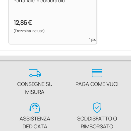
Portafiale in cordura blu
12,86 €
(Prezzo iva inclusa)
1 pz.
local_shipping
credit_card
CONSEGNE SU
PAGA COME VUOI
MISURA
support_agent
verified_user
ASSISTENZA
SODDISFATTO O
DEDICATA
RIMBORSATO