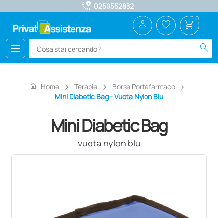
call_quality
0250552882
0
person
favorite_border
shopping_cart
menu
search
home
Home
Terapie
Borse Portafarmaco
Mini Diabetic Bag - Vuota Nylon Blu
Mini Diabetic Bag
vuota nylon blu