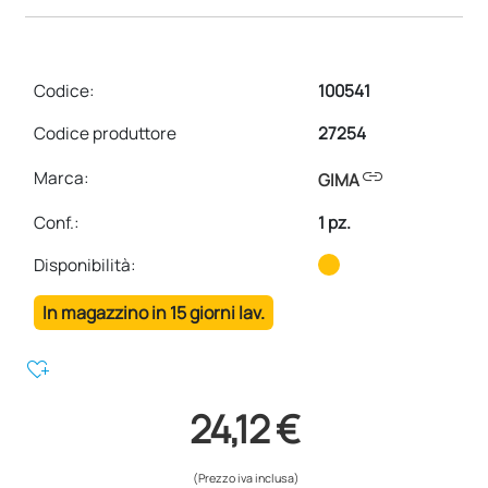
Codice:
100541
Codice produttore
27254
link
Marca:
GIMA
Conf.
:
1 pz.
Disponibilità:
In magazzino in 15 giorni lav.
heart_plus
24,12 €
(Prezzo iva inclusa)