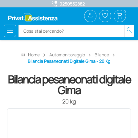
call_quality
0250552882
0
person
favorite_border
shopping_cart
menu
search
home
Home
Automonitoraggio
Bilance
Bilancia Pesaneonati Digitale Gima - 20 Kg
Bilancia pesaneonati digitale
Gima
20 kg