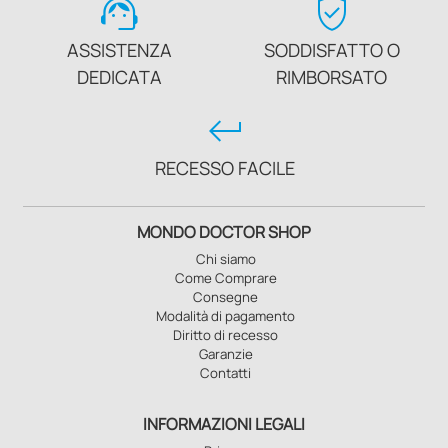
support_agent
verified_user
ASSISTENZA
SODDISFATTO O
DEDICATA
RIMBORSATO
keyboard_return
RECESSO FACILE
MONDO DOCTOR SHOP
Chi siamo
Come Comprare
Consegne
Modalità di pagamento
Diritto di recesso
Garanzie
Contatti
INFORMAZIONI LEGALI