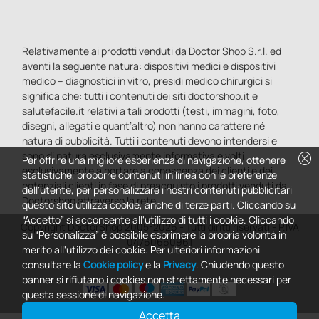
Relativamente ai prodotti venduti da Doctor Shop S.r.l. ed
aventi la seguente natura: dispositivi medici e dispositivi
medico – diagnostici in vitro, presidi medico chirurgici si
significa che: tutti i contenuti dei siti doctorshop.it e
salutefacile.it relativi a tali prodotti (testi, immagini, foto,
disegni, allegati e quant’altro) non hanno carattere né
natura di pubblicità. Tutti i contenuti devono intendersi e
sono di natura esclusivamente informativa e volti
cancel
Per offrire una migliore esperienza di navigazione, ottenere
esclusivamente a portare a conoscenza dei clienti e dei
statistiche, proporre contenuti in linea con le preferenze
potenziali clienti in fase di preacquisto i prodotti venduti da
dell'utente, per personalizzare i nostri contenuti pubblicitari
Doctorshop attraverso la rete.
questo sito utilizza cookie, anche di terze parti. Cliccando su
“Accetto” si acconsente all'utilizzo di tutti i cookie. Cliccando
Copyright DoctorShop 2005-2026 - Tutti diritti riservati - P.IVA
su “Personalizza” è possibile esprimere la propria volontà in
04760660961
merito all'utilizzo dei cookie. Per ulteriori informazioni
consultare la
Cookie policy
e la
Privacy
. Chiudendo questo
banner si rifiutano i cookies non strettamente necessari per
questa sessione di navigazione.
Accetta