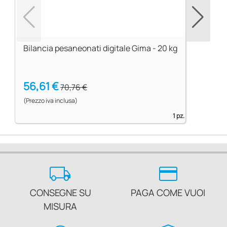
Bilancia pesaneonati digitale Gima - 20 kg
56,61 €
70,76 €
(Prezzo iva inclusa)
1 pz.
local_shipping
credit_card
CONSEGNE SU
PAGA COME VUOI
MISURA