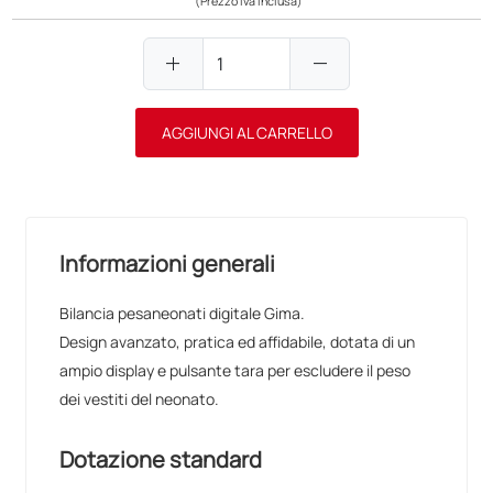
(Prezzo iva inclusa)
add
remove
AGGIUNGI AL CARRELLO
Informazioni generali
Bilancia pesaneonati digitale Gima.
Design avanzato, pratica ed affidabile, dotata di un
ampio display e pulsante tara per escludere il peso
dei vestiti del neonato.
Dotazione standard