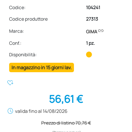
Codice:
104241
Codice produttore
27313
link
Marca:
GIMA
Conf.
:
1 pz.
Disponibilità:
In magazzino in 15 giorni lav.
heart_plus
56,61 €
schedule
valida fino al 14/08/2026
Prezzo di listino
70,76 €