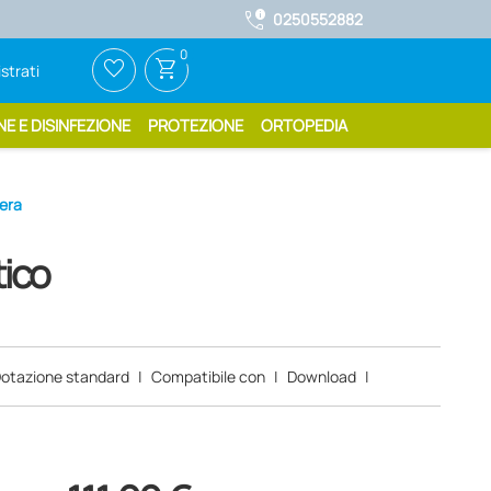
call_quality
0250552882
Richiedi il c
0
favorite_border
shopping_cart
strati
NE E DISINFEZIONE
PROTEZIONE
ORTOPEDIA
Nera
tico
otazione standard
|
Compatibile con
|
Download
|