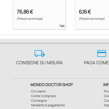
76,86 €
6,16 €
(Prezzo iva inclusa)
(Prezzo iva inclusa)
1 pz.
local_shipping
credit_card
CONSEGNE SU MISURA
PAGA COME
MONDO DOCTOR SHOP
IN
Chi siamo
Pri
Come Comprare
Con
Consegne
Co
Modalità di pagamento
Imp