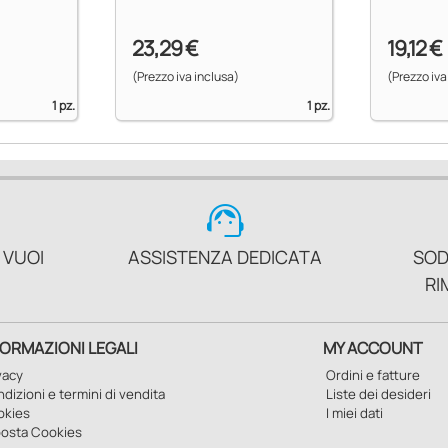
23,29 €
19,12 €
(Prezzo iva inclusa)
(Prezzo iva
1 pz.
1 pz.
support_agent
 VUOI
ASSISTENZA DEDICATA
SOD
RI
FORMAZIONI LEGALI
MY ACCOUNT
vacy
Ordini e fatture
dizioni e termini di vendita
Liste dei desideri
okies
I miei dati
osta Cookies