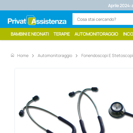
Aprile 2024: ap
BAMBINI E NEONATI
TERAPIE
AUTOMONITORAGGIO
INC
home
Home
Automonitoraggio
Fonendoscopi E Stetoscopi