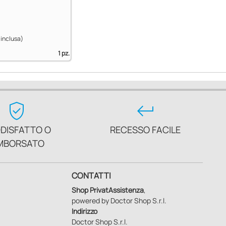
 inclusa)
1 pz.
verified_user
keyboard_return
DISFATTO O
RECESSO FACILE
MBORSATO
CONTATTI
Shop PrivatAssistenza
,
powered by Doctor Shop S.r.l.
Indirizzo
Doctor Shop S.r.l.