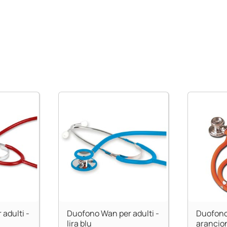
adulti -
Duofono Wan per adulti -
Duofono 
lira blu
arancio