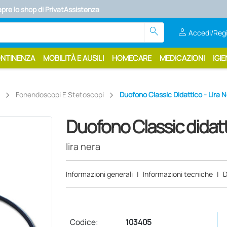
re lo shop di PrivatAssistenza
search
person
Accedi/Regi
ONTINENZA
MOBILITÀ E AUSILI
HOMECARE
MEDICAZIONI
IGIE
Fonendoscopi E Stetoscopi
Duofono Classic Didattico - Lira 
Duofono Classic didat
lira nera
Informazioni generali
|
Informazioni tecniche
|
D
Codice:
103405