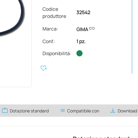
Codice
32542
produttore
link
Marca:
GIMA
Conf.
:
1 pz.
Disponibilità:
heart_plus
work
list
save_alt
Dotazione standard
Compatibile con
Download