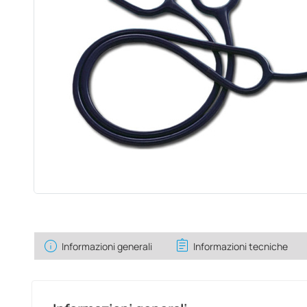
info
assignment
Informazioni generali
Informazioni tecniche