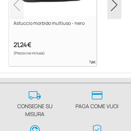
Astuccio morbido multiuso - nero
21,24 €
(Prezzo iva inclusa)
1 pz.
local_shipping
credit_card
CONSEGNE SU
PAGA COME VUOI
MISURA
support_agent
verified_user