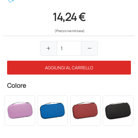
heart_plus
14,24 €
(Prezzo iva inclusa)
add
remove
AGGIUNGI AL CARRELLO
Colore