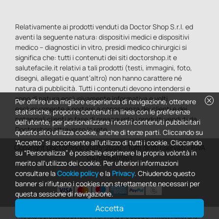
Relativamente ai prodotti venduti da Doctor Shop S.r.l. ed
aventi la seguente natura: dispositivi medici e dispositivi
medico – diagnostici in vitro, presidi medico chirurgici si
significa che: tutti i contenuti dei siti doctorshop.it e
salutefacile.it relativi a tali prodotti (testi, immagini, foto,
disegni, allegati e quant’altro) non hanno carattere né
natura di pubblicità. Tutti i contenuti devono intendersi e
sono di natura esclusivamente informativa e volti
cancel
Per offrire una migliore esperienza di navigazione, ottenere
esclusivamente a portare a conoscenza dei clienti e dei
statistiche, proporre contenuti in linea con le preferenze
potenziali clienti in fase di preacquisto i prodotti venduti da
dell'utente, per personalizzare i nostri contenuti pubblicitari
Doctorshop attraverso la rete.
questo sito utilizza cookie, anche di terze parti. Cliccando su
“Accetto” si acconsente all'utilizzo di tutti i cookie. Cliccando
Copyright DoctorShop 2005-2026 - Tutti diritti riservati - P.IVA
su “Personalizza” è possibile esprimere la propria volontà in
04760660961
merito all'utilizzo dei cookie. Per ulteriori informazioni
consultare la
Cookie policy
e la
Privacy
. Chiudendo questo
banner si rifiutano i cookies non strettamente necessari per
questa sessione di navigazione.
Accetta
0
This site is protected by reCAPTCHA and the Google
Privacy Policy
and