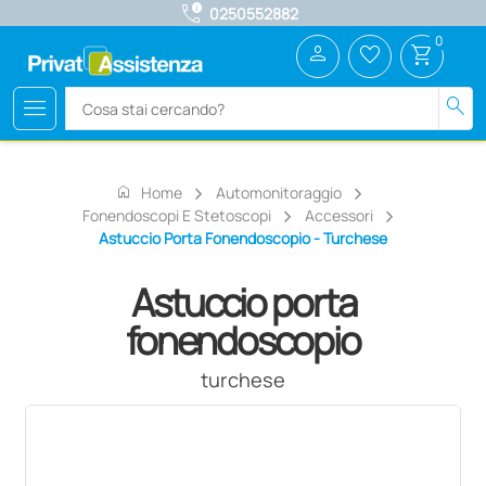
call_quality
0250552882
0
person
favorite_border
shopping_cart
menu
search
home
Home
Automonitoraggio
Fonendoscopi E Stetoscopi
Accessori
Astuccio Porta Fonendoscopio - Turchese
Astuccio porta
fonendoscopio
turchese