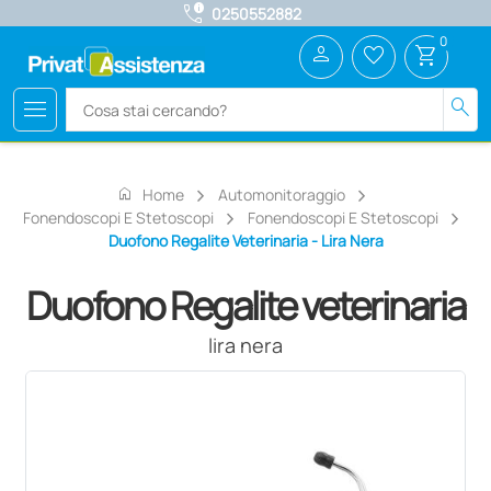
call_quality
0250552882
0
person
favorite_border
shopping_cart
menu
search
home
Home
Automonitoraggio
Fonendoscopi E Stetoscopi
Fonendoscopi E Stetoscopi
Duofono Regalite Veterinaria - Lira Nera
Duofono Regalite veterinaria
lira nera