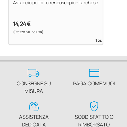
Astuccio porta fonendoscopio - turchese
14,24 €
(Prezzo iva inclusa)
1 pz.
local_shipping
credit_card
CONSEGNE SU
PAGA COME VUOI
MISURA
support_agent
verified_user
ASSISTENZA
SODDISFATTO O
DEDICATA
RIMBORSATO