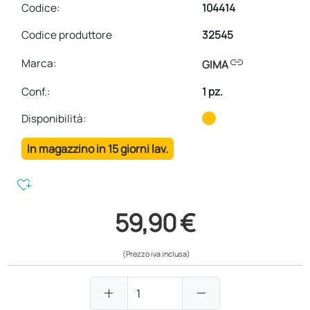
Codice:
104414
Codice produttore
32545
link
Marca:
GIMA
Conf.
:
1 pz.
Disponibilità:
In magazzino in 15 giorni lav.
heart_plus
59,90 €
(Prezzo iva inclusa)
add
remove