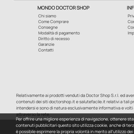
MONDO DOCTOR SHOP
IN
Chi siamo
Pri
Come Comprare
Con
Consegne
Co
Modalità di pagamento
Imp
Diritto di recesso
Garanzie
Contatti
Relativamente ai prodotti venduti da Doctor Shop S.r.l. ed aventi 
contenuti dei siti doctorshop.it e salutefacile.it relativi a tali
intendersi e sono di natura esclusivamente informativa e volti 
attraverso la rete.
Per offrire una migliore esperienza di navigazione, ottenere sta
contenuti pubblicitari questo sito utilizza cookie, anche di terz
Copyright DoctorShop 2005-2026 - Tutti diritti riservati
è possibile esprimere la propria volontà in merito all'utilizzo de