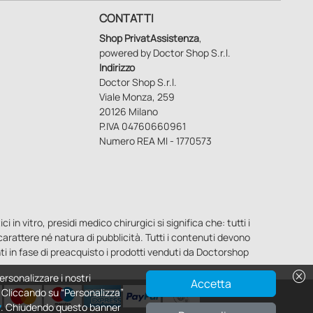
CONTATTI
Shop PrivatAssistenza
,
powered by Doctor Shop S.r.l.
Indirizzo
Doctor Shop S.r.l.
Viale Monza, 259
20126 Milano
P.IVA 04760660961
Numero REA MI - 1770573
n vitro, presidi medico chirurgici si significa che: tutti i
o carattere né natura di pubblicità. Tutti i contenuti devono
ti in fase di preacquisto i prodotti venduti da Doctorshop
cancel
ersonalizzare i nostri
Accetta
e. Cliccando su “Personalizza”
y
. Chiudendo questo banner