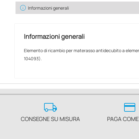
info
Informazioni generali
Informazioni generali
Elemento di ricambio per materasso antidecubito a element
104093).
local_shipping
credit_card
CONSEGNE SU MISURA
PAGA COME