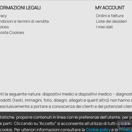
FORMAZIONI LEGALI
MY ACCOUNT
vacy
Ordini e fatture
dizioni e termini di vendita
Liste dei desideri
okies
I miei dati
osta Cookies
la seguente natura: dispositivi medici e dispositivi medico – diagnostici i
 prodotti (testi, immagini, foto, disegni, allegati e quant’altro) non hann
esclusivamente a portare a conoscenza dei clienti e dei potenziali clien
tistiche, proporre contenuti in linea con le preferenze dell'utente, per p
e parti. Cliccando su “Accetto” si acconsente all'utilizzo di tutti i cooki
 - P.IVA 04760660961
i cookie. Per ulteriori informazioni consultare la
Cookie policy
e la
Privac