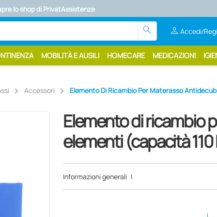
apre lo shop di PrivatAssistenza
search
person
Accedi/Regi
ONTINENZA
MOBILITÀ E AUSILI
HOMECARE
MEDICAZIONI
IGIE
ssi
Accessori
Elemento Di Ricambio Per Materasso Antidecubi
Elemento di ricambio 
elementi (capacità 110
Informazioni generali
|