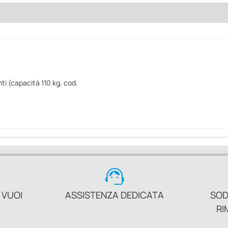
i (capacità 110 kg, cod.
support_agent
 VUOI
ASSISTENZA DEDICATA
SOD
RI