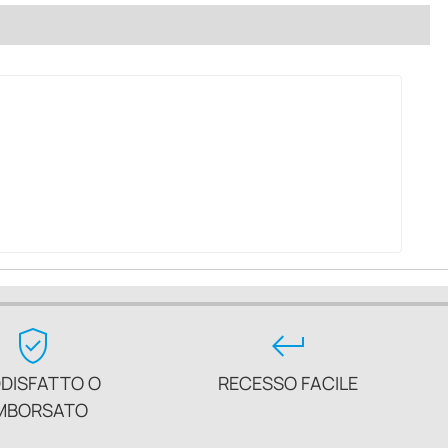
verified_user
keyboard_return
DISFATTO O
RECESSO FACILE
MBORSATO