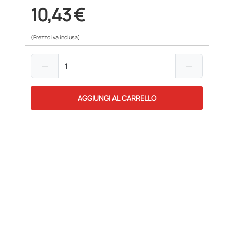
10,43 €
(Prezzo iva inclusa)
add
remove
AGGIUNGI AL CARRELLO