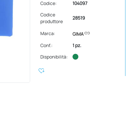
Codice:
104097
Codice
28519
produttore
link
Marca:
GIMA
Conf.
:
1 pz.
Disponibilità:
heart_plus