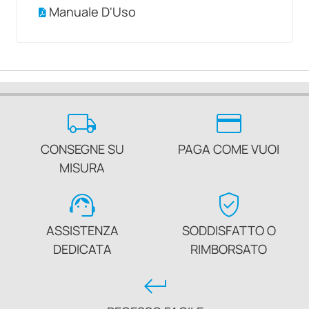
Manuale D'Uso
local_shipping
credit_card
CONSEGNE SU
PAGA COME VUOI
MISURA
support_agent
verified_user
ASSISTENZA
SODDISFATTO O
DEDICATA
RIMBORSATO
keyboard_return