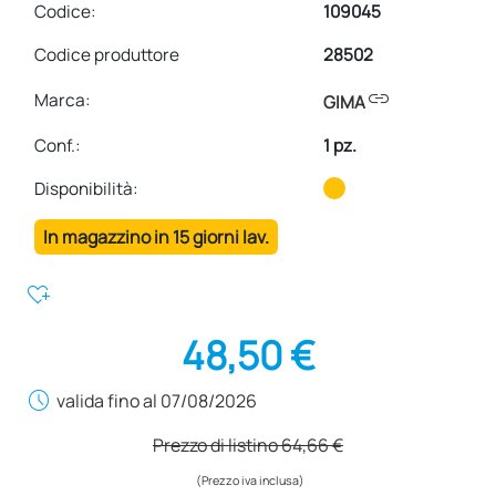
Codice:
109045
Codice produttore
28502
link
Marca:
GIMA
Conf.
:
1 pz.
Disponibilità:
In magazzino in 15 giorni lav.
heart_plus
48,50 €
schedule
valida fino al 07/08/2026
Prezzo di listino
64,66 €
(Prezzo iva inclusa)