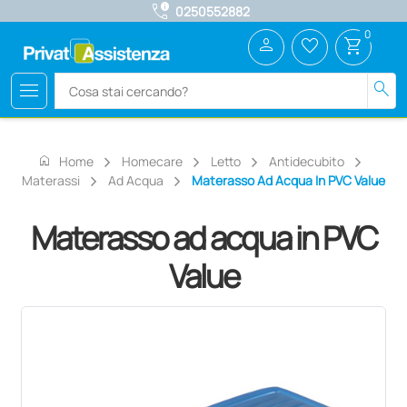
call_quality
0250552882
0
person
favorite_border
shopping_cart
menu
search
home
Home
Homecare
Letto
Antidecubito
Materassi
Ad Acqua
Materasso Ad Acqua In PVC Value
Materasso ad acqua in PVC
Value