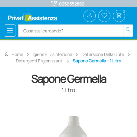
call_quality
0250552882
0
person
favorite_border
shopping_cart
menu
search
home
Home
Igiene E Disinfezione
Detersione Della Cute
Detergenti E Igienizzanti
Sapone Germella - 1 Litro
Sapone Germella
1 litro