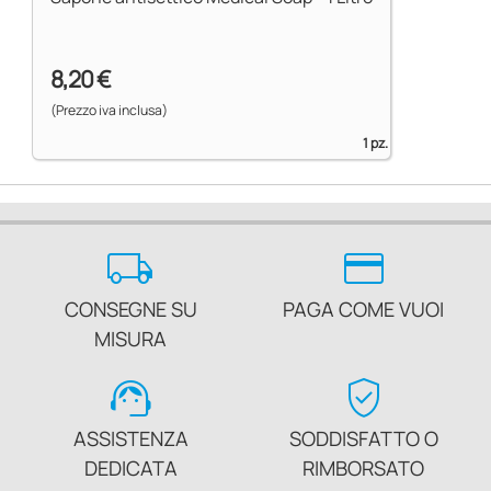
8,20 €
(Prezzo iva inclusa)
1 pz.
local_shipping
credit_card
CONSEGNE SU
PAGA COME VUOI
MISURA
support_agent
verified_user
ASSISTENZA
SODDISFATTO O
DEDICATA
RIMBORSATO