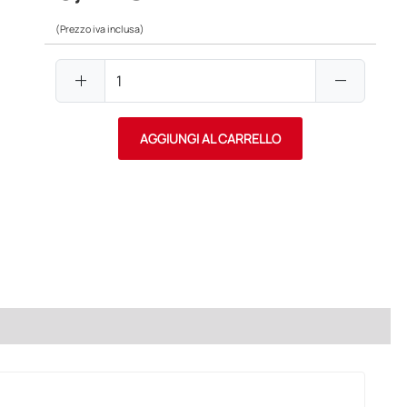
(Prezzo iva inclusa)
add
remove
AGGIUNGI AL CARRELLO