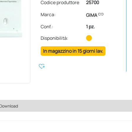
Codice produttore
25700
link
Marca:
GIMA
Conf.
:
1 pz.
Disponibilità:
In magazzino in 15 giorni lav.
heart_plus
Download