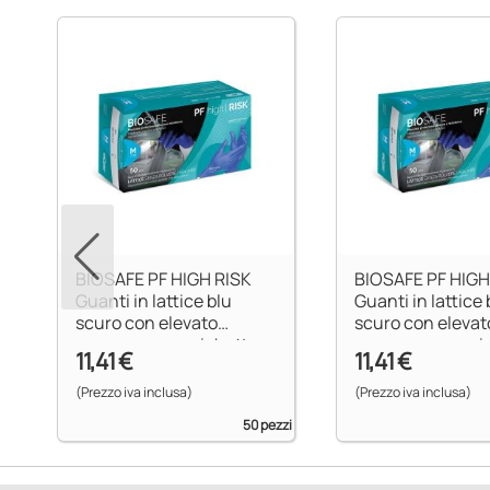
zzi
BIOSAFE PF HIGH RISK
BIOSAFE PF HIGH
Guanti in lattice blu
Guanti in lattice 
scuro con elevato
scuro con elevat
spessore e manichetta
spessore e mani
11,41 €
11,41 €
lunga - L
lunga - M
(Prezzo iva inclusa)
(Prezzo iva inclusa)
50 pezzi