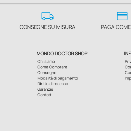
local_shipping
credit_card
CONSEGNE SU MISURA
PAGA COME
MONDO DOCTOR SHOP
IN
Chi siamo
Pri
Come Comprare
Con
Consegne
Co
Modalità di pagamento
Imp
Diritto di recesso
Garanzie
Contatti