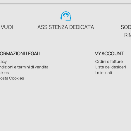
support_agent
 VUOI
ASSISTENZA DEDICATA
SOD
RI
FORMAZIONI LEGALI
MY ACCOUNT
vacy
Ordini e fatture
dizioni e termini di vendita
Liste dei desideri
okies
I miei dati
osta Cookies