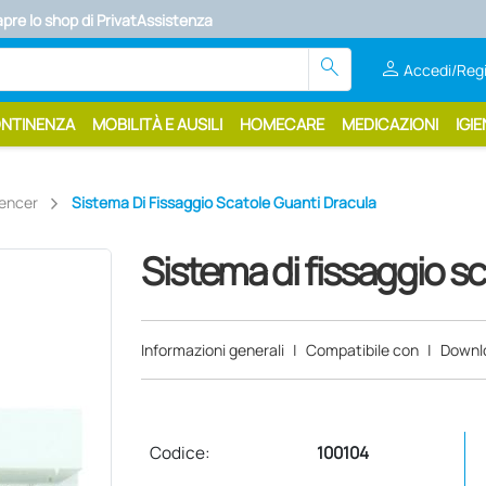
search
person
Accedi/Regi
ONTINENZA
MOBILITÀ E AUSILI
HOMECARE
MEDICAZIONI
IGIE
pencer
Sistema Di Fissaggio Scatole Guanti Dracula
Sistema di fissaggio s
Informazioni generali
|
Compatibile con
|
Downl
Codice:
100104