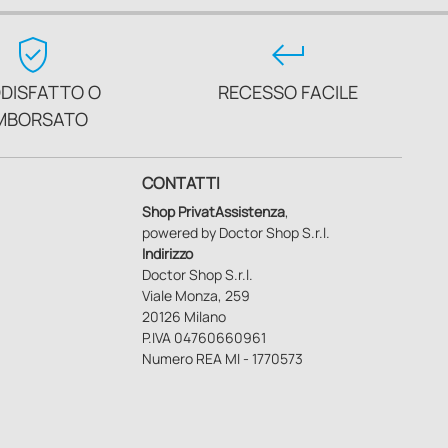
verified_user
keyboard_return
DISFATTO O
RECESSO FACILE
MBORSATO
CONTATTI
Shop PrivatAssistenza
,
powered by Doctor Shop S.r.l.
Indirizzo
Doctor Shop S.r.l.
Viale Monza, 259
20126 Milano
P.IVA 04760660961
Numero REA MI - 1770573