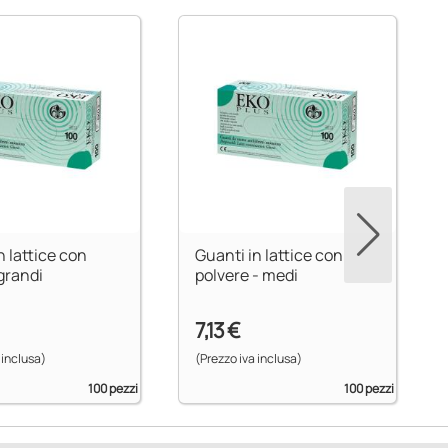
n lattice con
Guanti in lattice con
olvere grandi
polvere - medi
7,13 €
 inclusa)
(Prezzo iva inclusa)
100 pezzi
100 pezzi