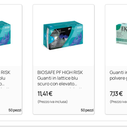
 RISK
BIOSAFE PF HIGH RISK
Guanti i
blu
Guanti in lattice blu
p
o
scuro con elevato
chetta
spessore e manichetta
11,41 €
7,13 €
lunga - XL
(Prezzo iva inclusa)
(Prezzo iva
50 pezzi
50 pezzi