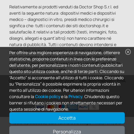
Relativamente ai prodotti venduti da Doctor Shop S.r.l. ed
aventi la seguente natura: dispositivi medici e dispositivi
medico – diagnostici in vitro, presidi medico chirurgici si
significa che: tutti i contenuti dei siti doctorshop.it e
salutefacile.it relativi a tali prodotti (testi, immagini, foto,
disegni, allegati e quant’altro) non hanno carattere né
natura di pubblicità. Tutti i contenuti devono intendersi e
cancel
sono di natura esclusivamente informativa e volti
Per offrire una migliore esperienza di navigazione, ottenere
esclusivamente a portare a conoscenza dei clienti e dei
statistiche, proporre contenuti in linea con le preferenze
potenziali clienti in fase di preacquisto i prodotti venduti da
dell'utente, per personalizzare i nostri contenuti pubblicitari
Doctorshop attraverso la rete.
questo sito utilizza cookie, anche di terze parti. Cliccando su
“Accetto” si acconsente all'utilizzo di tutti i cookie. Cliccando
Copyright DoctorShop 2005-2026 - Tutti diritti riservati - P.IVA
su “Personalizza” è possibile esprimere la propria volontà in
04760660961
merito all'utilizzo dei cookie. Per ulteriori informazioni
consultare la
Cookie policy
e la
Privacy
. Chiudendo questo
banner si rifiutano i cookies non strettamente necessari per
questa sessione di navigazione.
Accetta
0
This site is protected by reCAPTCHA and the Google
Privacy Policy
and
Terms of Service
apply.
Personalizza