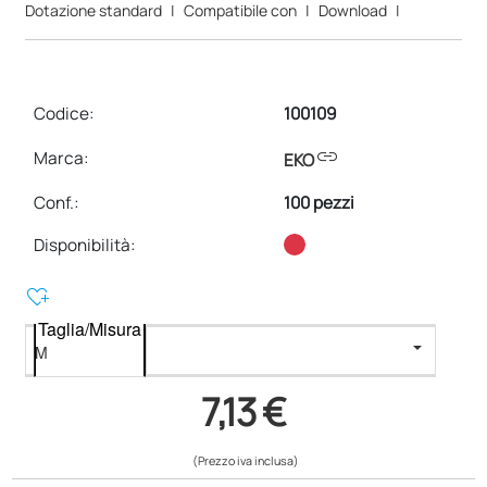
Dotazione standard
|
Compatibile con
|
Download
|
Codice:
100109
link
Marca:
EKO
Conf.
:
100 pezzi
Disponibilità:
heart_plus
Taglia/Misura
7,13 €
(Prezzo iva inclusa)