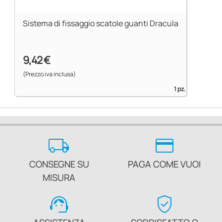
Sistema di fissaggio scatole guanti Dracula
9,42 €
(Prezzo iva inclusa)
1 pz.
local_shipping
credit_card
CONSEGNE SU
PAGA COME VUOI
MISURA
support_agent
verified_user