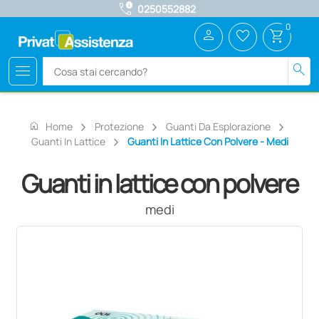
call_quality
0250552882
0
person
favorite_border
shopping_cart
menu
search
home
Home
Protezione
Guanti Da Esplorazione
Guanti In Lattice
Guanti In Lattice Con Polvere - Medi
Guanti in lattice con polvere
medi