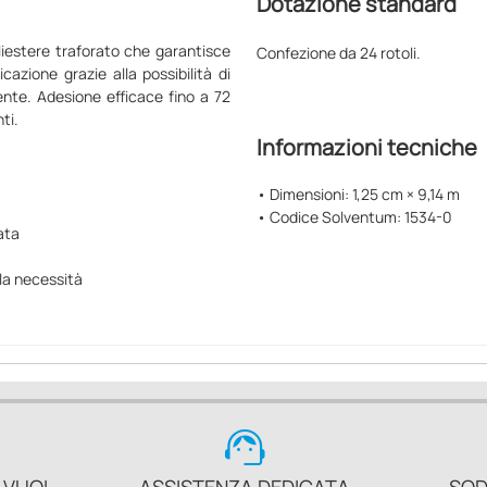
Dotazione standard
iestere traforato che garantisce
Confezione da 24 rotoli.
azione grazie alla possibilità di
nte. Adesione efficace fino a 72
ti.
Informazioni tecniche
• Dimensioni: 1,25 cm × 9,14 m
• Codice Solventum: 1534-0
ata
la necessità
support_agent