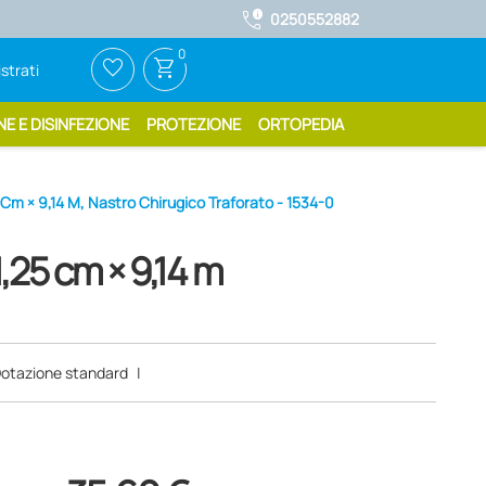
call_quality
0250552882
0
favorite_border
shopping_cart
strati
NE E DISINFEZIONE
PROTEZIONE
ORTOPEDIA
Cm × 9,14 M, Nastro Chirugico Traforato - 1534-0
,25 cm × 9,14 m
otazione standard
|