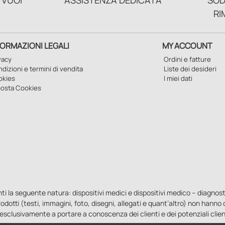
 VUOI
ASSISTENZA DEDICATA
SOD
RI
FORMAZIONI LEGALI
MY ACCOUNT
vacy
Ordini e fatture
dizioni e termini di vendita
Liste dei desideri
okies
I miei dati
osta Cookies
la seguente natura: dispositivi medici e dispositivi medico – diagnostici i
 prodotti (testi, immagini, foto, disegni, allegati e quant’altro) non hann
esclusivamente a portare a conoscenza dei clienti e dei potenziali clien