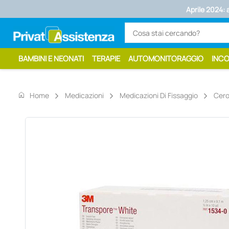
Aprile 2024: 
BAMBINI E NEONATI
TERAPIE
AUTOMONITORAGGIO
INC
home
Home
Medicazioni
Medicazioni Di Fissaggio
Cerot