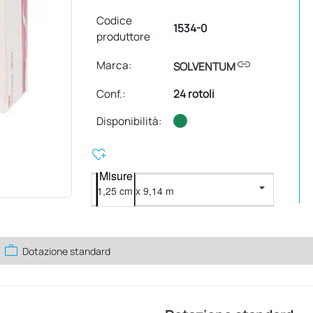
Codice
1534-0
produttore
link
Marca:
SOLVENTUM
Conf.
:
24 rotoli
Disponibilità:
heart_plus
Misure
work
Dotazione standard