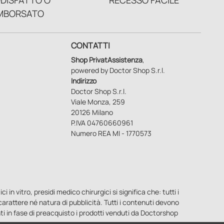
DISFATTO O
RECESSO FACILE
MBORSATO
CONTATTI
Shop PrivatAssistenza
,
powered by Doctor Shop S.r.l.
Indirizzo
Doctor Shop S.r.l.
Viale Monza, 259
20126 Milano
P.IVA 04760660961
Numero REA MI - 1770573
n vitro, presidi medico chirurgici si significa che: tutti i
o carattere né natura di pubblicità. Tutti i contenuti devono
ti in fase di preacquisto i prodotti venduti da Doctorshop