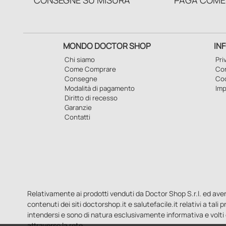
CONSEGNE SU MISURA
PAGA COME
MONDO DOCTOR SHOP
IN
Chi siamo
Pri
Come Comprare
Con
Consegne
Co
Modalità di pagamento
Imp
Diritto di recesso
Garanzie
Contatti
Relativamente ai prodotti venduti da Doctor Shop S.r.l. ed aventi 
contenuti dei siti doctorshop.it e salutefacile.it relativi a tali
intendersi e sono di natura esclusivamente informativa e volti 
attraverso la rete.