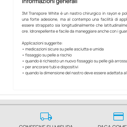
Informazioni generali
3M Transpore White è un nastro chirurgico in rayon e pol
una forte adesione, ma al contempo una facilità di applic
essere strappato sia longitudinalmente che latitudinalme
ore. Idrorepellente e facile da maneggiare anche con i guan
Applicazioni suggerite:
• medicazioni sicure su pelle asciutta e umida
• fissaggio su pelle a rischio
• quando è richiesto un nuovo fissaggio su pelle già arross
• per ancorare tubi e dispositivi
• quando la dimensione del nastro deve essere adattata al
local_shipping
credit_card