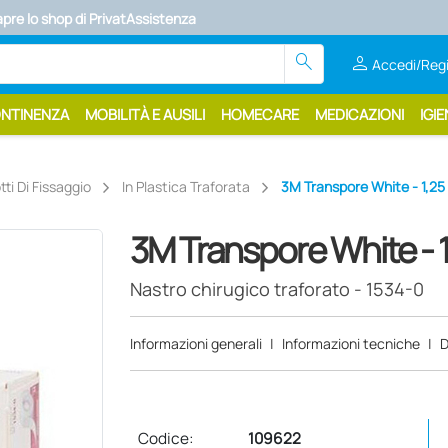
apre lo shop di PrivatAssistenza
search
person
Accedi/Regi
ONTINENZA
MOBILITÀ E AUSILI
HOMECARE
MEDICAZIONI
IGIE
ti Di Fissaggio
In Plastica Traforata
3M Transpore White - 1,25 
3M Transpore White - 1
Nastro chirugico traforato - 1534-0
Informazioni generali
|
Informazioni tecniche
|
D
Codice:
109622