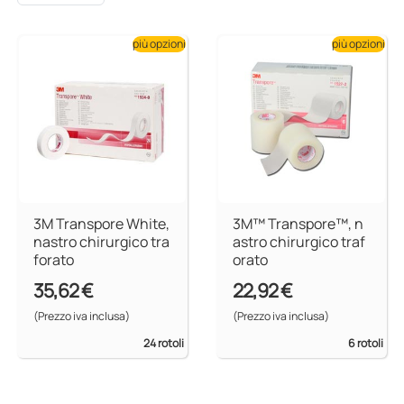
più opzioni
più opzioni
3M Transpore White,
3M™ Transpore™, n
nastro chirurgico tra
astro chirurgico traf
forato
orato
35,62 €
22,92 €
(Prezzo iva inclusa)
(Prezzo iva inclusa)
24 rotoli
6 rotoli