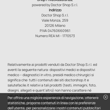
powered by Doctor Shop S.r.l.
Indirizzo
Doctor Shop S.r.l.
Viale Monza, 259
20126 Milano
P.IVA 04760660961
Numero REA MI - 1770573
Relativamente ai prodotti venduti da Doctor Shop S.r.l. ed
aventi la seguente natura: dispositivi medici e dispositivi
medico – diagnostici in vitro, presidi medico chirurgici si
significa che: tutti i contenuti dei siti doctorshop.it e
salutefacile.it relativi a tali prodotti (testi, immagini, foto,
disegni, allegati e quant’altro) non hanno carattere né
natura di pubblicità. Tutti i contenuti devono intendersi e
cancel
Per offrire una migliore esperienza di navigazione, ottenere
sono di natura esclusivamente informativa e volti
statistiche, proporre contenuti in linea con le preferenze
esclusivamente a portare a conoscenza dei clienti e dei
dell'utente, per personalizzare i nostri contenuti pubblicitari