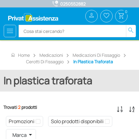
call_quality
0250552882
0
person
favorite_border
shopping_cart
menu
search
home
Home
Medicazioni
Medicazioni Di Fissaggio
Cerotti Di Fissaggio
In Plastica Traforata
In plastica traforata
Trovati
2
prodotti
Promozioni
Solo prodotti disponibili
Marca