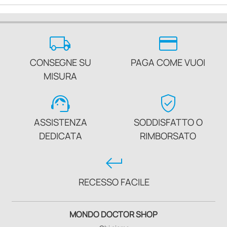
local_shipping
credit_card
CONSEGNE SU
PAGA COME VUOI
MISURA
support_agent
verified_user
ASSISTENZA
SODDISFATTO O
DEDICATA
RIMBORSATO
keyboard_return
RECESSO FACILE
MONDO DOCTOR SHOP