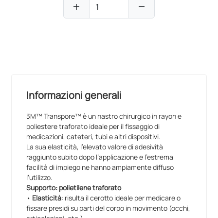
add
remove
PRODOTTO NON ORDINABILE
Informazioni generali
3M™ Transpore™ è un nastro chirurgico in rayon e
poliestere traforato ideale per il fissaggio di
medicazioni, cateteri, tubi e altri dispositivi.
La sua elasticità, l’elevato valore di adesività
raggiunto subito dopo l’applicazione e l’estrema
facilità di impiego ne hanno ampiamente diffuso
l’utilizzo.
Supporto: polietilene traforato
•
Elasticità
: risulta il cerotto ideale per medicare o
fissare presidi su parti del corpo in movimento (occhi,