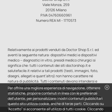
Viale Monza, 259
20126 Milano
P.IVA 04760660961
Numero REA MI - 1770573
Relativamente ai prodotti venduti da Doctor Shop S.r.l. ed
aventi la seguente natura: dispositivi medici e dispositivi
medico – diagnostici in vitro, presidi medico chirurgici si
significa che: tutti i contenuti dei siti doctorshop.it e
salutefacile.it relativi a tali prodotti (testi, immagini, foto,
disegni, allegati e quant’altro) non hanno carattere né
natura di pubblicità. Tutti i contenuti devono intendersi e
cancel
sono di natura esclusivamente informativa e volti
Per offrire una migliore esperienza di navigazione, ottenere
esclusivamente a portare a conoscenza dei clienti e dei
statistiche, proporre contenuti in linea con le preferenze
potenziali clienti in fase di preacquisto i prodotti venduti da
dell'utente, per personalizzare i nostri contenuti pubblicitari
Doctorshop attraverso la rete.
questo sito utilizza cookie, anche di terze parti. Cliccando su
“Accetto” si acconsente all'utilizzo di tutti i cookie. Cliccando
Copyright DoctorShop 2005-2026 - Tutti diritti riservati - P.IVA