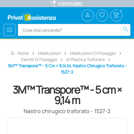
call_quality
0250552882
0
person
favorite_border
shopping_cart
menu
search
home
Home
Medicazioni
Medicazioni Di Fissaggio
Cerotti Di Fissaggio
In Plastica Traforata
3M™ Transpore™ - 5 Cm × 9,14 M, Nastro Chirugico Traforato -
1527-2
3M™ Transpore™ - 5 cm ×
9,14 m
Nastro chirugico traforato - 1527-2