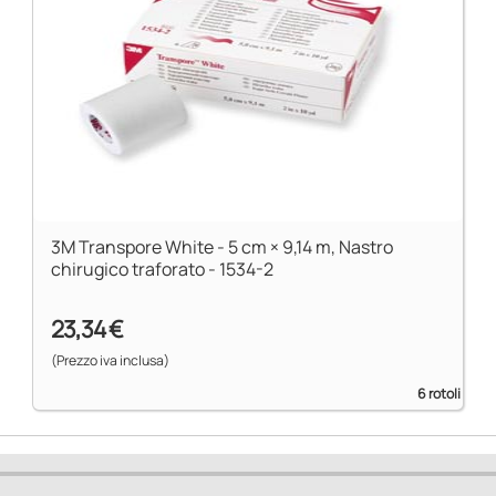
lato non adesivo del supporto
•
Facilità di srotolamento
: il cerotto risulta
estremamente facile da srotolare. Consente un
utilizzo rapido senza comprometterne le proprietà
adesive.
3M Transpore White - 5 cm × 9,14 m, Nastro
chirugico traforato - 1534-2
23,34 €
(Prezzo iva inclusa)
6 rotoli