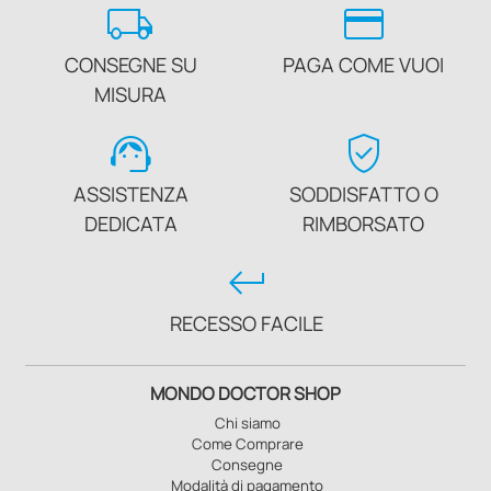
local_shipping
credit_card
CONSEGNE SU
PAGA COME VUOI
MISURA
support_agent
verified_user
ASSISTENZA
SODDISFATTO O
DEDICATA
RIMBORSATO
keyboard_return
RECESSO FACILE
MONDO DOCTOR SHOP
Chi siamo
Come Comprare
Consegne
Modalità di pagamento