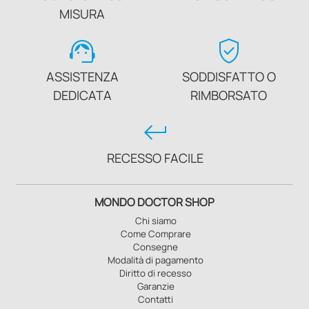
MISURA
support_agent
verified_user
ASSISTENZA
SODDISFATTO O
DEDICATA
RIMBORSATO
keyboard_return
RECESSO FACILE
MONDO DOCTOR SHOP
Chi siamo
Come Comprare
Consegne
Modalità di pagamento
Diritto di recesso
Garanzie
Contatti