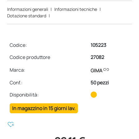
Informazioni generali
|
Informazioni tecniche
|
Dotazione standard
|
Codice:
105223
Codice produttore
27082
link
Marca:
GIMA
Conf.
:
50 pezzi
Disponibilità:
In magazzino in 15 giorni lav.
heart_plus