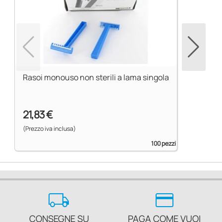
Rasoi monouso non sterili a lama singola
21,83 €
(Prezzo iva inclusa)
100 pezzi
local_shipping
credit_card
CONSEGNE SU
PAGA COME VUOI