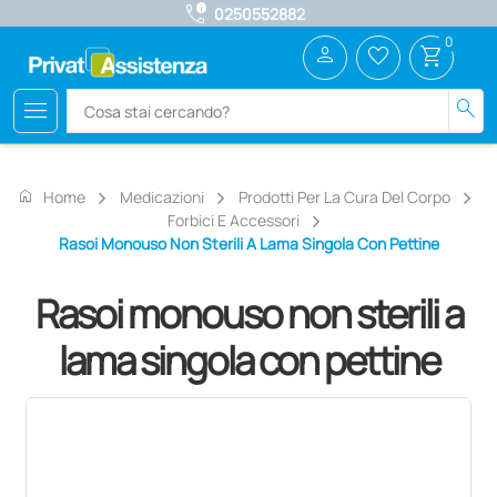
call_quality
0250552882
0
person
favorite_border
shopping_cart
menu
search
home
Home
Medicazioni
Prodotti Per La Cura Del Corpo
Forbici E Accessori
Rasoi Monouso Non Sterili A Lama Singola Con Pettine
Rasoi monouso non sterili a
lama singola con pettine