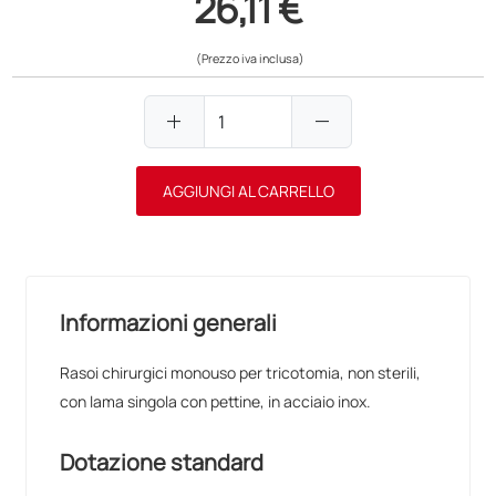
26,11 €
(Prezzo iva inclusa)
add
remove
AGGIUNGI AL CARRELLO
Informazioni generali
Rasoi chirurgici monouso per tricotomia, non sterili,
con lama singola con pettine, in acciaio inox.
Dotazione standard