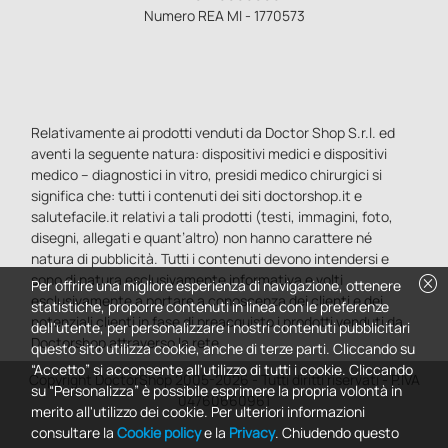
Numero REA MI - 1770573
Relativamente ai prodotti venduti da Doctor Shop S.r.l. ed
aventi la seguente natura: dispositivi medici e dispositivi
medico – diagnostici in vitro, presidi medico chirurgici si
significa che: tutti i contenuti dei siti doctorshop.it e
salutefacile.it relativi a tali prodotti (testi, immagini, foto,
disegni, allegati e quant’altro) non hanno carattere né
natura di pubblicità. Tutti i contenuti devono intendersi e
sono di natura esclusivamente informativa e volti
cancel
Per offrire una migliore esperienza di navigazione, ottenere
esclusivamente a portare a conoscenza dei clienti e dei
statistiche, proporre contenuti in linea con le preferenze
potenziali clienti in fase di preacquisto i prodotti venduti da
dell'utente, per personalizzare i nostri contenuti pubblicitari
Doctorshop attraverso la rete.
questo sito utilizza cookie, anche di terze parti. Cliccando su
“Accetto” si acconsente all'utilizzo di tutti i cookie. Cliccando
Copyright DoctorShop 2005-2026 - Tutti diritti riservati - P.IVA
su “Personalizza” è possibile esprimere la propria volontà in
04760660961
merito all'utilizzo dei cookie. Per ulteriori informazioni
consultare la
Cookie policy
e la
Privacy
. Chiudendo questo