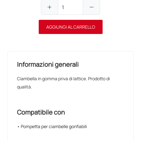
add
remove
AGGIUNGI AL CARRELLO
Informazioni generali
Ciambella in gomma priva di lattice. Prodotto di
qualità.
Compatibile con
• Pompetta per ciambelle gonfiabili