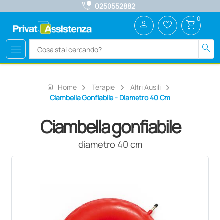
call_quality
0250552882
0
person
favorite_border
shopping_cart
menu
search
home
Home
Terapie
Altri Ausili
Ciambella Gonfiabile - Diametro 40 Cm
Ciambella gonfiabile
diametro 40 cm