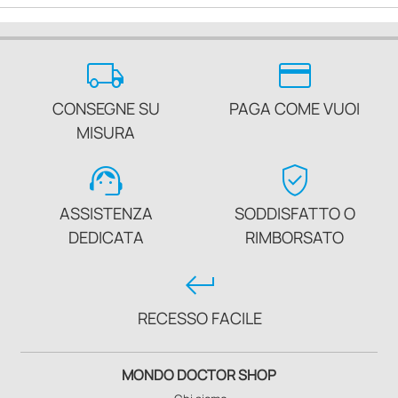
local_shipping
credit_card
CONSEGNE SU
PAGA COME VUOI
MISURA
support_agent
verified_user
ASSISTENZA
SODDISFATTO O
DEDICATA
RIMBORSATO
keyboard_return
RECESSO FACILE
MONDO DOCTOR SHOP