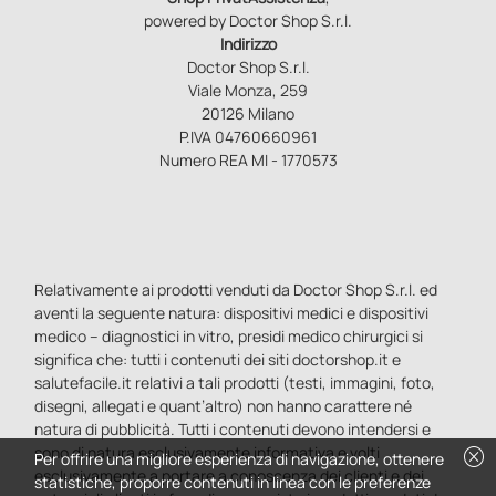
powered by Doctor Shop S.r.l.
Indirizzo
Doctor Shop S.r.l.
Viale Monza, 259
20126 Milano
P.IVA 04760660961
Numero REA MI - 1770573
Relativamente ai prodotti venduti da Doctor Shop S.r.l. ed
aventi la seguente natura: dispositivi medici e dispositivi
medico – diagnostici in vitro, presidi medico chirurgici si
significa che: tutti i contenuti dei siti doctorshop.it e
salutefacile.it relativi a tali prodotti (testi, immagini, foto,
disegni, allegati e quant’altro) non hanno carattere né
natura di pubblicità. Tutti i contenuti devono intendersi e
sono di natura esclusivamente informativa e volti
cancel
Per offrire una migliore esperienza di navigazione, ottenere
esclusivamente a portare a conoscenza dei clienti e dei
statistiche, proporre contenuti in linea con le preferenze