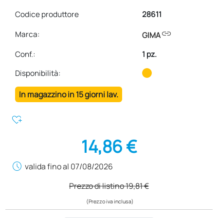
Codice produttore
28611
link
Marca:
GIMA
Conf.
:
1 pz.
Disponibilità:
In magazzino in 15 giorni lav.
heart_plus
14,86 €
schedule
valida fino al 07/08/2026
Prezzo di listino
19,81 €
(Prezzo iva inclusa)